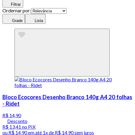
Filtrar
Ordernar por:
Grade
Lista
Bloco Ecocores Desenho Branco 140g A4 20 folhas
- Ridet
R$ 14,90
Desconto
R$ 13,41
no PIX
ou
R$ 14,90
em até 1x de
R$ 14,90
sem juros