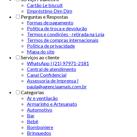
Cartão Le biscuit
Empréstimo Dim Dim
Perguntas e Respostas
Formas de pagamento
Política de troca e devolução
Termos e condições - retirada na Loja
Termos de compras internacionais
Politica de privacidade
Mapa do site
Serviços ao cliente
WhatsApp | (21) 97971-2181
Central de atendimento
Canal Confidencial
Assessoria de Imprensa |
paula@agenciaamais.com.br
Categorias
Ar e ventilação
Armarinho e Artesanato
Automotivo
Bar
Bebê
Bomboniere
Brinquedos