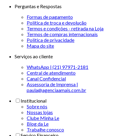
Perguntas e Respostas
Formas de pagamento
Política de troca e devolução
Termos e condições - retirada na Loja
Termos de compras internacionais
Politica de privacidade
Mapa do site
Serviços ao cliente
WhatsApp | (21) 97971-2181
Central de atendimento
Canal Confidencial
Assessoria de Imprensa |
paula@agenciaamais.com.br
Institucional
Sobre nós
Nossas lojas
Clube Minha Le
Blog da Le
Trabalhe conosco
Serviço Financeiro