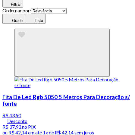
Filtrar
Ordernar por:
Grade
Lista
Fita De Led Rgb 5050 5 Metros Para Decoração s/
fonte
R$ 43,90
Desconto
R$ 37,93
no PIX
ou
R$ 42,14
em até 1x de
R$ 42,14
sem juros