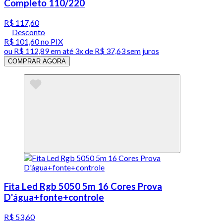
Completo 110/220
R$ 117,60
Desconto
R$ 101,60
no PIX
ou
R$ 112,89
em até
3x de R$ 37,63 sem juros
COMPRAR AGORA
Fita Led Rgb 5050 5m 16 Cores Prova
D'água+fonte+controle
R$ 53,60