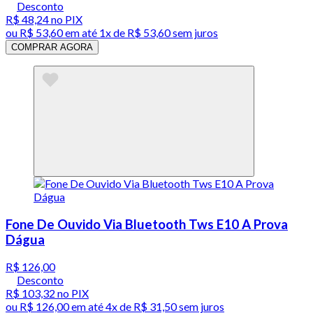
Desconto
R$ 48,24
no PIX
ou
R$ 53,60
em até 1x de
R$ 53,60
sem juros
COMPRAR AGORA
Fone De Ouvido Via Bluetooth Tws E10 A Prova
Dágua
R$ 126,00
Desconto
R$ 103,32
no PIX
ou
R$ 126,00
em até
4x de R$ 31,50 sem juros