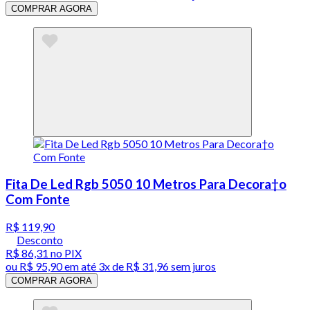
COMPRAR AGORA
Fita De Led Rgb 5050 10 Metros Para Decora†o
Com Fonte
R$ 119,90
Desconto
R$ 86,31
no PIX
ou
R$ 95,90
em até
3x de R$ 31,96 sem juros
COMPRAR AGORA