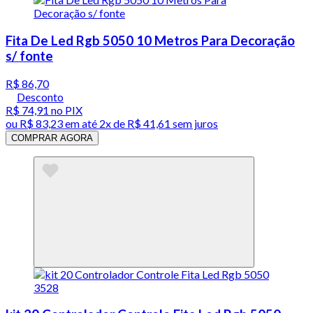
Fita De Led Rgb 5050 10 Metros Para Decoração
s/ fonte
R$ 86,70
Desconto
R$ 74,91
no PIX
ou
R$ 83,23
em até
2x de R$ 41,61 sem juros
COMPRAR AGORA