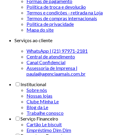
Formas de pagamento
Política de troca e devolução
Termos e condições - retirada na Loja
Termos de compras internacionais
Politica de privacidade
Mapa do site
Serviços ao cliente
WhatsApp | (21) 97971-2181
Central de atendimento
Canal Confidencial
Assessoria de Imprensa |
paula@agenciaamais.com.br
Institucional
Sobre nós
Nossas lojas
Clube Minha Le
Blog da Le
Trabalhe conosco
Serviço Financeiro
Cartão Le biscuit
Empréstimo Dim Dim