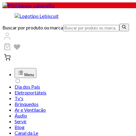
Buscar por produto ou marca
Menu
Dia dos Pais
Eletroportáteis
Tv's
Brinquedos
Ar e Ventilação
Áudio
Servir
Blog
Canal da Le