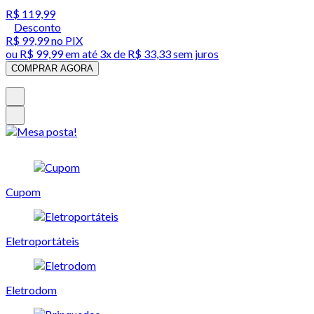
R$ 119,99
Desconto
R$ 99,99
no PIX
ou
R$ 99,99
em até
3x de R$ 33,33 sem juros
COMPRAR AGORA
Cupom
Eletroportáteis
Eletrodom