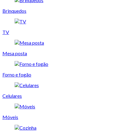
Brinquedos
TV
Mesa posta
Forno e fogão
Celulares
Móveis