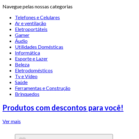
Navegue pelas nossas categorias
Telefones e Celulares
Ar e ventilação
Eletroportáteis
Gamer
Áudio
Utilidades Domésticas
Informática
Esporte e Lazer
Beleza
Eletrodomésticos
Tv e Vídeo
Saúde
Ferramentas e Construção
Brinquedos
Produtos com descontos para você!
Ver mais