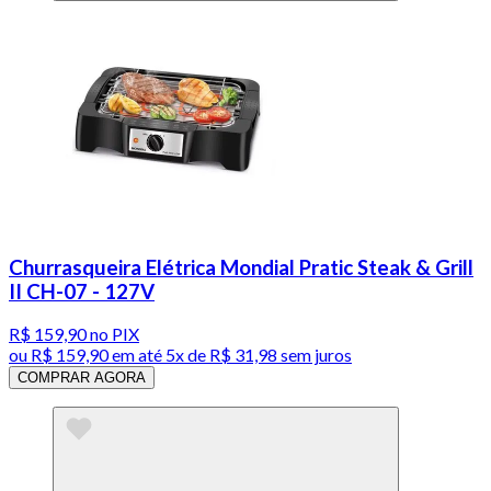
Churrasqueira Elétrica Mondial Pratic Steak & Grill
II CH-07 - 127V
R$ 159,90
no PIX
ou
R$ 159,90
em até
5x de R$ 31,98 sem juros
COMPRAR AGORA