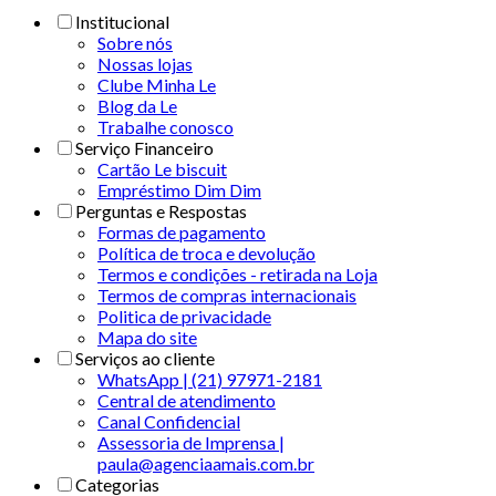
Institucional
Sobre nós
Nossas lojas
Clube Minha Le
Blog da Le
Trabalhe conosco
Serviço Financeiro
Cartão Le biscuit
Empréstimo Dim Dim
Perguntas e Respostas
Formas de pagamento
Política de troca e devolução
Termos e condições - retirada na Loja
Termos de compras internacionais
Politica de privacidade
Mapa do site
Serviços ao cliente
WhatsApp | (21) 97971-2181
Central de atendimento
Canal Confidencial
Assessoria de Imprensa |
paula@agenciaamais.com.br
Categorias