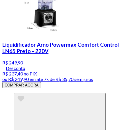
Liquidificador Arno Powermax Comfort Control
LN65 Preto - 220V
R$ 249,90
Desconto
R$ 237,40
no PIX
ou
R$ 249,90
em até
7x de R$ 35,70 sem juros
COMPRAR AGORA