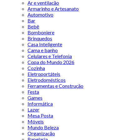
Ar e ventilação
Armarinho e Artesanato
Automotivo
Bar
Bebê
Bomboniere
Brinquedos
Casa Inteligente
Cama e banho
Celulares e Telefonia
Copa do Mundo 2026
Cozinha
Eletroportáteis
Eletrodomésticos
Ferramentas e Construção
Festa
Games
Informática
Lazer
Mesa Posta
Móveis
Mundo Beleza
Organização
Papelaria