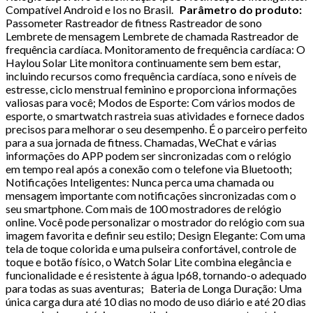
Compatível Android e Ios no Brasil.
Parâmetro do produto:
Passometer Rastreador de fitness Rastreador de sono
Lembrete de mensagem Lembrete de chamada Rastreador de
frequência cardíaca. Monitoramento de frequência cardíaca: O
Haylou Solar Lite monitora continuamente sem bem estar,
incluindo recursos como frequência cardíaca, sono e níveis de
estresse, ciclo menstrual feminino e proporciona informações
valiosas para você; Modos de Esporte: Com vários modos de
esporte, o smartwatch rastreia suas atividades e fornece dados
precisos para melhorar o seu desempenho. É o parceiro perfeito
para a sua jornada de fitness. Chamadas, WeChat e várias
informações do APP podem ser sincronizadas com o relógio
em tempo real após a conexão com o telefone via Bluetooth;
Notificações Inteligentes: Nunca perca uma chamada ou
mensagem importante com notificações sincronizadas com o
seu smartphone. Com mais de 100 mostradores de relógio
online. Você pode personalizar o mostrador do relógio com sua
imagem favorita e definir seu estilo; Design Elegante: Com uma
tela de toque colorida e uma pulseira confortável, controle de
toque e botão físico, o Watch Solar Lite combina elegância e
funcionalidade e é resistente à água Ip68, tornando-o adequado
para todas as suas aventuras; Bateria de Longa Duração: Uma
única carga dura até 10 dias no modo de uso diário e até 20 dias