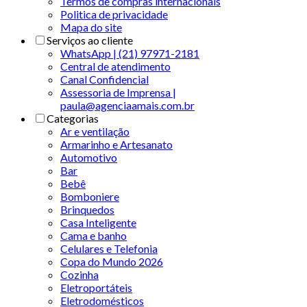
Termos de compras internacionais
Politica de privacidade
Mapa do site
Serviços ao cliente
WhatsApp | (21) 97971-2181
Central de atendimento
Canal Confidencial
Assessoria de Imprensa |
paula@agenciaamais.com.br
Categorias
Ar e ventilação
Armarinho e Artesanato
Automotivo
Bar
Bebê
Bomboniere
Brinquedos
Casa Inteligente
Cama e banho
Celulares e Telefonia
Copa do Mundo 2026
Cozinha
Eletroportáteis
Eletrodomésticos