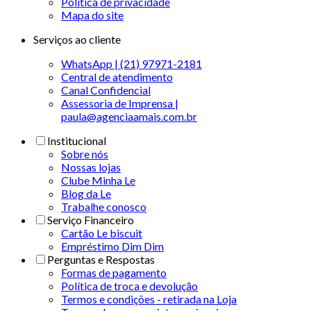
Politica de privacidade
Mapa do site
Serviços ao cliente
WhatsApp | (21) 97971-2181
Central de atendimento
Canal Confidencial
Assessoria de Imprensa |
paula@agenciaamais.com.br
Institucional
Sobre nós
Nossas lojas
Clube Minha Le
Blog da Le
Trabalhe conosco
Serviço Financeiro
Cartão Le biscuit
Empréstimo Dim Dim
Perguntas e Respostas
Formas de pagamento
Política de troca e devolução
Termos e condições - retirada na Loja