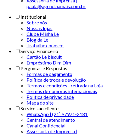
Assessoria de Imprensa |
paula@agenciaamais.com.br
Institucional
Sobre nós
Nossas lojas
Clube Minha Le
Blog da Le
Trabalhe conosco
Serviço Financeiro
Cartão Le biscuit
Empréstimo Dim Dim
Perguntas e Respostas
Formas de pagamento
Política de troca e devolução
Termos e condições - retirada na Loja
Termos de compras internacionais
Politica de privacidade
Mapa do site
Serviços ao cliente
WhatsApp | (21) 97971-2181
Central de atendimento
Canal Confidencial
Assessoria de Imprensa |