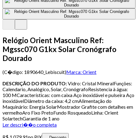
Relógio Orient Masculino Ref:
Mgssc070 G1kx Solar Cronógrafo
Dourado
(C�digo:
1890640_Lebiscuit
)
Marca:
Orient
DESCRIÇÃO DO PRODUTO:
Vidro: Cristal MineralFunções:
Calendario, Analógico, Solar, CronógrafoResistencia à água:
100 MCaracterísticas: com caixa Aço inoxidável e pulseira Aço
inoxidávelDiâmetro da caixa: 4,2 cmAlimentação do
Maquinário: Energia SolarMostrador Grafite com detalhes em
vermelhoAro Fixo PretoFundo RosqueadoLinha: Orient
SolartechGarantia de 1 ano
Ler descri��o completa
R$ 1.079,91
no PIX
Desconto