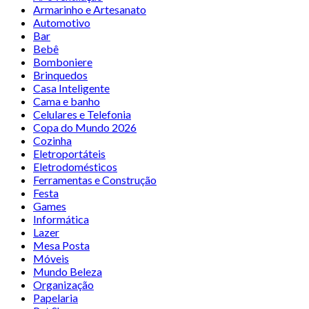
Armarinho e Artesanato
Automotivo
Bar
Bebê
Bomboniere
Brinquedos
Casa Inteligente
Cama e banho
Celulares e Telefonia
Copa do Mundo 2026
Cozinha
Eletroportáteis
Eletrodomésticos
Ferramentas e Construção
Festa
Games
Informática
Lazer
Mesa Posta
Móveis
Mundo Beleza
Organização
Papelaria