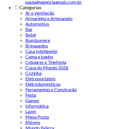
paula@agenciaamais.com.br
Categorias
Ar e ventilação
Armarinho e Artesanato
Automotivo
Bar
Bebê
Bomboniere
Brinquedos
Casa Inteligente
Cama e banho
Celulares e Telefonia
Copa do Mundo 2026
Cozinha
Eletroportáteis
Eletrodomésticos
Ferramentas e Construção
Festa
Games
Informática
Lazer
Mesa Posta
Móveis
Mundo Beleza