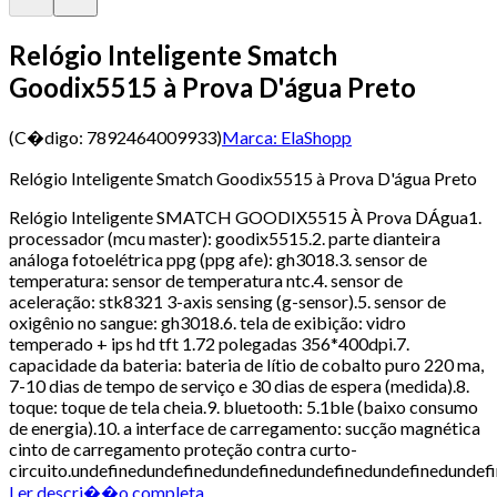
Relógio Inteligente Smatch
Goodix5515 à Prova D'água Preto
(C�digo:
7892464009933
)
Marca:
ElaShopp
Relógio Inteligente Smatch Goodix5515 à Prova D'água Preto
Relógio Inteligente SMATCH GOODIX5515 À Prova DÁgua1.
processador (mcu master): goodix5515.2. parte dianteira
análoga fotoelétrica ppg (ppg afe): gh3018.3. sensor de
temperatura: sensor de temperatura ntc.4. sensor de
aceleração: stk8321 3-axis sensing (g-sensor).5. sensor de
oxigênio no sangue: gh3018.6. tela de exibição: vidro
temperado + ips hd tft 1.72 polegadas 356*400dpi.7.
capacidade da bateria: bateria de lítio de cobalto puro 220 ma,
7-10 dias de tempo de serviço e 30 dias de espera (medida).8.
toque: toque de tela cheia.9. bluetooth: 5.1ble (baixo consumo
de energia).10. a interface de carregamento: sucção magnética
cinto de carregamento proteção contra curto-
circuito.undefinedundefinedundefinedundefinedundefinedunde
Ler descri��o completa