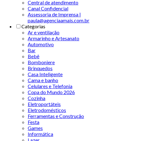
Central de atendimento
Canal Confidencial
Assessoria de Imprensa |
paula@agenciaamais.com.br
Categorias
Ar e ventilação
Armarinho e Artesanato
Automotivo
Bar
Bebê
Bomboniere
Brinquedos
Casa Inteligente
Cama e banho
Celulares e Telefonia
Copa do Mundo 2026
Cozinha
Eletroportáteis
Eletrodomésticos
Ferramentas e Construção
Festa
Games
Informática
Lazer