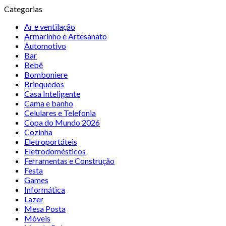
Categorias
Ar e ventilação
Armarinho e Artesanato
Automotivo
Bar
Bebê
Bomboniere
Brinquedos
Casa Inteligente
Cama e banho
Celulares e Telefonia
Copa do Mundo 2026
Cozinha
Eletroportáteis
Eletrodomésticos
Ferramentas e Construção
Festa
Games
Informática
Lazer
Mesa Posta
Móveis