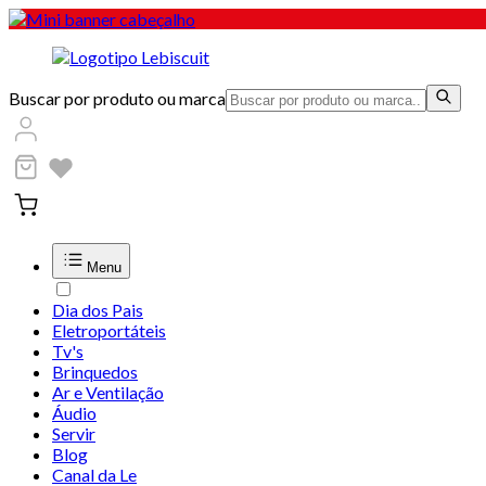
Buscar por produto ou marca
Menu
Dia dos Pais
Eletroportáteis
Tv's
Brinquedos
Ar e Ventilação
Áudio
Servir
Blog
Canal da Le