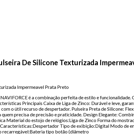
ulseira De Silicone Texturizada Impermea
xturizada Impermeavel Prata Preto
AVIFORCE é a combinação perfeita de estilo e funcionalidade. Co
acterísticas Principais Caixa de Liga de Zinco: Durável e leve, gara
m o útil recurso de despertador. Pulseira Preta de Silicone: Flexív
quem precisa de precisão e praticidade. Design Elegante: Combina 
ca Material do estojo de relógios:Liga de Zinco Forma do mostr
acterísticas:Despertador Tipo de exibição:Digital Modo de en
o recarregável:Bateria tipo botão (diâmetro