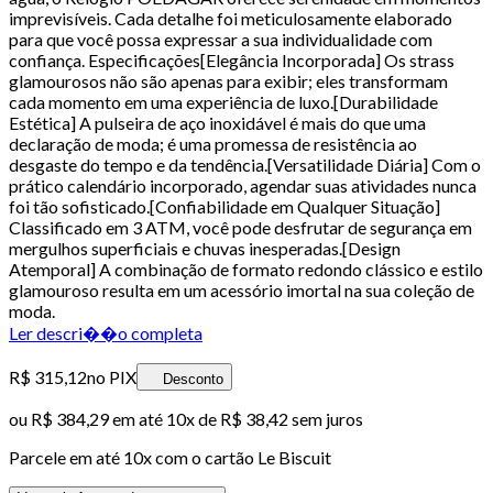
imprevisíveis. Cada detalhe foi meticulosamente elaborado
para que você possa expressar a sua individualidade com
confiança. Especificações[Elegância Incorporada] Os strass
glamourosos não são apenas para exibir; eles transformam
cada momento em uma experiência de luxo.[Durabilidade
Estética] A pulseira de aço inoxidável é mais do que uma
declaração de moda; é uma promessa de resistência ao
desgaste do tempo e da tendência.[Versatilidade Diária] Com o
prático calendário incorporado, agendar suas atividades nunca
foi tão sofisticado.[Confiabilidade em Qualquer Situação]
Classificado em 3 ATM, você pode desfrutar de segurança em
mergulhos superficiais e chuvas inesperadas.[Design
Atemporal] A combinação de formato redondo clássico e estilo
glamouroso resulta em um acessório imortal na sua coleção de
moda.
Ler descri��o completa
R$ 315,12
no PIX
Desconto
ou
R$ 384,29
em até
10x de R$ 38,42 sem juros
Parcele em até
10
x com o cartão
Le Biscuit