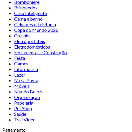
Bomboniere
Brinquedos
Casa Inteligente
Cama e banho
Celulares e Telefonia
Copa do Mundo 2026
Cozinha
Eletroportáteis
Eletrodomésticos
Ferramentas e Construção
Festa
Games
Informática
Lazer
Mesa Posta
Móveis
Mundo Beleza
Organização
Papelaria
Pet Shop
Saúde
Tv e Vídeo
Pagamento