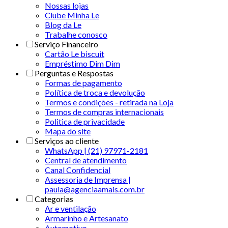
Nossas lojas
Clube Minha Le
Blog da Le
Trabalhe conosco
Serviço Financeiro
Cartão Le biscuit
Empréstimo Dim Dim
Perguntas e Respostas
Formas de pagamento
Política de troca e devolução
Termos e condições - retirada na Loja
Termos de compras internacionais
Politica de privacidade
Mapa do site
Serviços ao cliente
WhatsApp | (21) 97971-2181
Central de atendimento
Canal Confidencial
Assessoria de Imprensa |
paula@agenciaamais.com.br
Categorias
Ar e ventilação
Armarinho e Artesanato
Automotivo