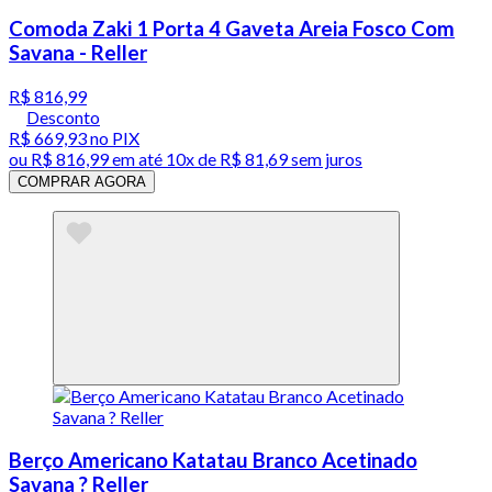
Comoda Zaki 1 Porta 4 Gaveta Areia Fosco Com
Savana - Reller
R$ 816,99
Desconto
R$ 669,93
no PIX
ou
R$ 816,99
em até
10x de R$ 81,69 sem juros
COMPRAR AGORA
Berço Americano Katatau Branco Acetinado
Savana ? Reller