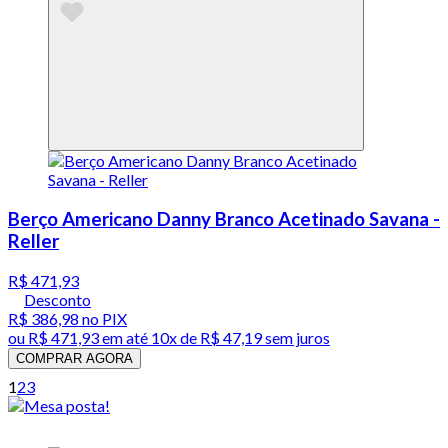
Berço Americano Danny Branco Acetinado Savana -
Reller
R$ 471,93
Desconto
R$ 386,98
no PIX
ou
R$ 471,93
em até
10x de R$ 47,19 sem juros
COMPRAR AGORA
1
2
3