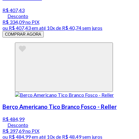
R$ 407,43
Desconto
R$ 334,09
no PIX
ou
R$ 407,43
em até
10x de R$ 40,74 sem juros
COMPRAR AGORA
Berço Americano Tico Branco Fosco - Reller
R$ 484,99
Desconto
R$ 397,69
no PIX
ou
R$ 484,99
em até
10x de R$ 48,49 sem juros