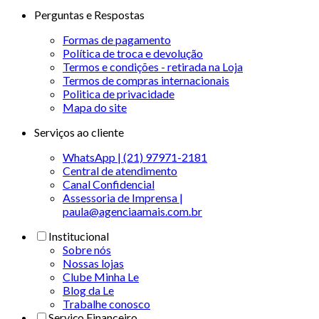
Perguntas e Respostas
Formas de pagamento
Política de troca e devolução
Termos e condições - retirada na Loja
Termos de compras internacionais
Politica de privacidade
Mapa do site
Serviços ao cliente
WhatsApp | (21) 97971-2181
Central de atendimento
Canal Confidencial
Assessoria de Imprensa |
paula@agenciaamais.com.br
Institucional
Sobre nós
Nossas lojas
Clube Minha Le
Blog da Le
Trabalhe conosco
Serviço Financeiro