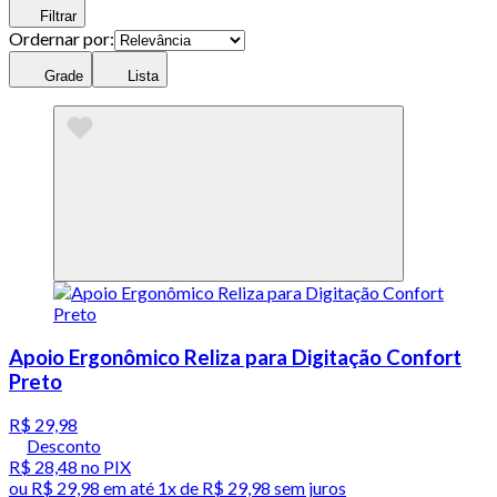
Filtrar
Ordernar por:
Grade
Lista
Apoio Ergonômico Reliza para Digitação Confort
Preto
R$ 29,98
Desconto
R$ 28,48
no PIX
ou
R$ 29,98
em até 1x de
R$ 29,98
sem juros