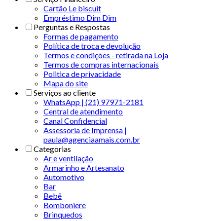
Cartão Le biscuit
Empréstimo Dim Dim
Perguntas e Respostas
Formas de pagamento
Política de troca e devolução
Termos e condições - retirada na Loja
Termos de compras internacionais
Politica de privacidade
Mapa do site
Serviços ao cliente
WhatsApp | (21) 97971-2181
Central de atendimento
Canal Confidencial
Assessoria de Imprensa |
paula@agenciaamais.com.br
Categorias
Ar e ventilação
Armarinho e Artesanato
Automotivo
Bar
Bebê
Bomboniere
Brinquedos