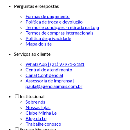
Perguntas e Respostas
Formas de pagamento
Política de troca e devolução
Termos e condições - retirada na Loja
Termos de compras internacionais
Politica de privacidade
Mapa do site
Serviços ao cliente
WhatsApp | (21) 97971-2181
Central de atendimento
Canal Confidencial
Assessoria de Imprensa |
paula@agenciaamais.com.br
Institucional
Sobre nós
Nossas lojas
Clube Minha Le
Blog da Le
Trabalhe conosco
Serviço Financeiro