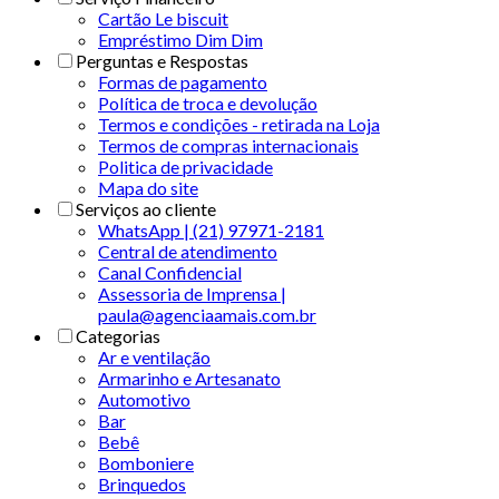
Cartão Le biscuit
Empréstimo Dim Dim
Perguntas e Respostas
Formas de pagamento
Política de troca e devolução
Termos e condições - retirada na Loja
Termos de compras internacionais
Politica de privacidade
Mapa do site
Serviços ao cliente
WhatsApp | (21) 97971-2181
Central de atendimento
Canal Confidencial
Assessoria de Imprensa |
paula@agenciaamais.com.br
Categorias
Ar e ventilação
Armarinho e Artesanato
Automotivo
Bar
Bebê
Bomboniere
Brinquedos