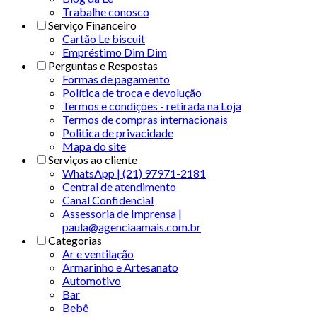
Trabalhe conosco
Serviço Financeiro
Cartão Le biscuit
Empréstimo Dim Dim
Perguntas e Respostas
Formas de pagamento
Política de troca e devolução
Termos e condições - retirada na Loja
Termos de compras internacionais
Politica de privacidade
Mapa do site
Serviços ao cliente
WhatsApp | (21) 97971-2181
Central de atendimento
Canal Confidencial
Assessoria de Imprensa |
paula@agenciaamais.com.br
Categorias
Ar e ventilação
Armarinho e Artesanato
Automotivo
Bar
Bebê