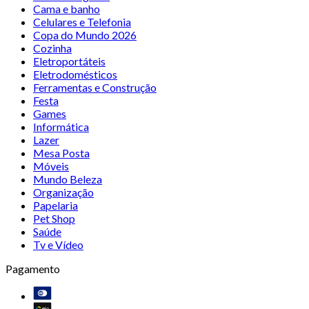
Cama e banho
Celulares e Telefonia
Copa do Mundo 2026
Cozinha
Eletroportáteis
Eletrodomésticos
Ferramentas e Construção
Festa
Games
Informática
Lazer
Mesa Posta
Móveis
Mundo Beleza
Organização
Papelaria
Pet Shop
Saúde
Tv e Vídeo
Pagamento