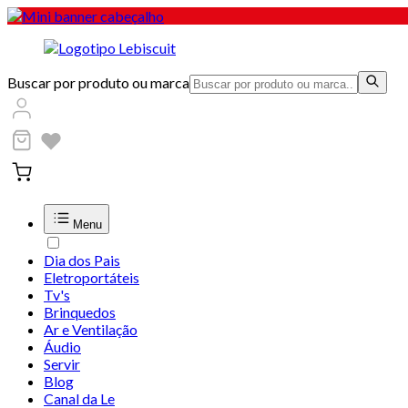
Buscar por produto ou marca
Menu
Dia dos Pais
Eletroportáteis
Tv's
Brinquedos
Ar e Ventilação
Áudio
Servir
Blog
Canal da Le