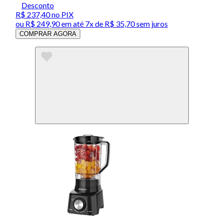
Desconto
R$ 237,40
no PIX
ou
R$ 249,90
em até
7x de R$ 35,70 sem juros
COMPRAR AGORA