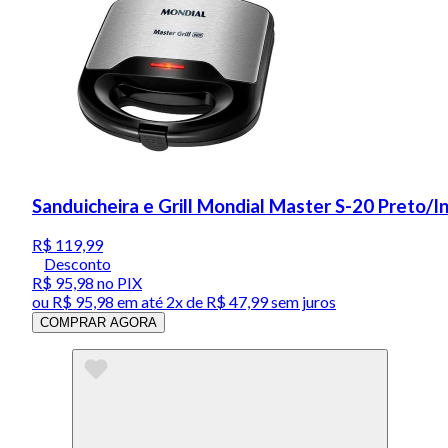
Sanduicheira e Grill Mondial Master S-20 Preto/
R$ 119,99
Desconto
R$ 95,98
no PIX
ou
R$ 95,98
em até
2x de R$ 47,99 sem juros
COMPRAR AGORA