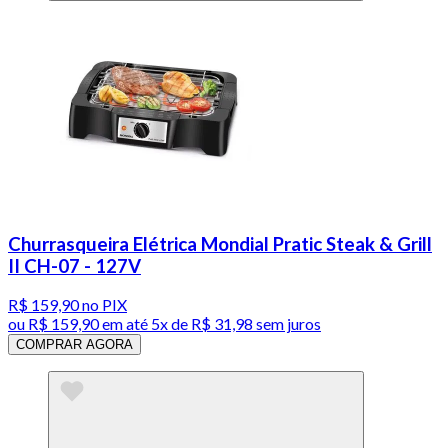
Churrasqueira Elétrica Mondial Pratic Steak & Grill
II CH-07 - 127V
R$ 159,90
no PIX
ou
R$ 159,90
em até
5x de R$ 31,98 sem juros
COMPRAR AGORA