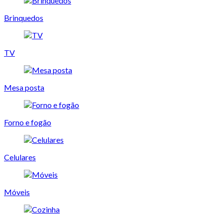
Brinquedos
TV
Mesa posta
Forno e fogão
Celulares
Móveis