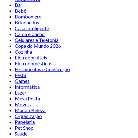
Bar
Bebê
Bomboniere
Brinquedos
Casa Inteligente
Cama e banho
Celulares e Telefonia
Copa do Mundo 2026
Cozinha
Eletroportáteis
Eletrodomésticos
Ferramentas e Construção
Festa
Games
Informática
Lazer
Mesa Posta
Móveis
Mundo Beleza
Organização
Papelaria
Pet Shop
Saúde