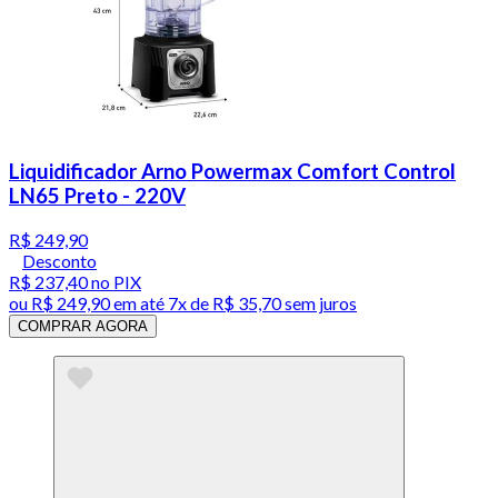
Liquidificador Arno Powermax Comfort Control
LN65 Preto - 220V
R$ 249,90
Desconto
R$ 237,40
no PIX
ou
R$ 249,90
em até
7x de R$ 35,70 sem juros
COMPRAR AGORA