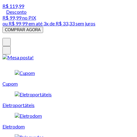
R$ 119,99
Desconto
R$ 99,99
no PIX
ou
R$ 99,99
em até
3x de R$ 33,33 sem juros
COMPRAR AGORA
Cupom
Eletroportáteis
Eletrodom