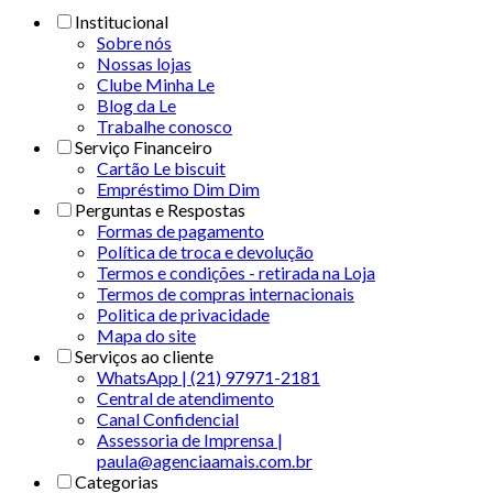
Institucional
Sobre nós
Nossas lojas
Clube Minha Le
Blog da Le
Trabalhe conosco
Serviço Financeiro
Cartão Le biscuit
Empréstimo Dim Dim
Perguntas e Respostas
Formas de pagamento
Política de troca e devolução
Termos e condições - retirada na Loja
Termos de compras internacionais
Politica de privacidade
Mapa do site
Serviços ao cliente
WhatsApp | (21) 97971-2181
Central de atendimento
Canal Confidencial
Assessoria de Imprensa |
paula@agenciaamais.com.br
Categorias