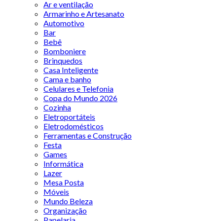
Ar e ventilação
Armarinho e Artesanato
Automotivo
Bar
Bebê
Bomboniere
Brinquedos
Casa Inteligente
Cama e banho
Celulares e Telefonia
Copa do Mundo 2026
Cozinha
Eletroportáteis
Eletrodomésticos
Ferramentas e Construção
Festa
Games
Informática
Lazer
Mesa Posta
Móveis
Mundo Beleza
Organização
Papelaria