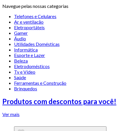
Navegue pelas nossas categorias
Telefones e Celulares
Ar e ventilação
Eletroportáteis
Gamer
Áudio
Utilidades Domésticas
Informática
Esporte e Lazer
Beleza
Eletrodomésticos
Tv e Vídeo
Saúde
Ferramentas e Construção
Brinquedos
Produtos com descontos para você!
Ver mais