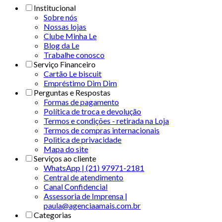
Institucional
Sobre nós
Nossas lojas
Clube Minha Le
Blog da Le
Trabalhe conosco
Serviço Financeiro
Cartão Le biscuit
Empréstimo Dim Dim
Perguntas e Respostas
Formas de pagamento
Política de troca e devolução
Termos e condições - retirada na Loja
Termos de compras internacionais
Politica de privacidade
Mapa do site
Serviços ao cliente
WhatsApp | (21) 97971-2181
Central de atendimento
Canal Confidencial
Assessoria de Imprensa |
paula@agenciaamais.com.br
Categorias