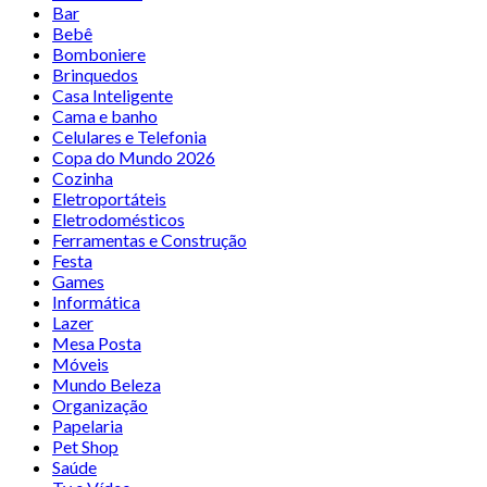
Bar
Bebê
Bomboniere
Brinquedos
Casa Inteligente
Cama e banho
Celulares e Telefonia
Copa do Mundo 2026
Cozinha
Eletroportáteis
Eletrodomésticos
Ferramentas e Construção
Festa
Games
Informática
Lazer
Mesa Posta
Móveis
Mundo Beleza
Organização
Papelaria
Pet Shop
Saúde