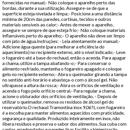
fornecidas no manual;- Não coloque o aparelho perto das
bordas, durante a sua utilização. Assegure-se de que a
superfície esteja nivelada e limpa;- Posicione a uma distância
mínima de 20cm das paredes, cortinas, tecidos e outros
materiais sensíveis ao calor;- Antes de mexer o aparelho,
assegure-se sempre de que esteja frio;- Não coloque materiais
inflamáveis perto do aparelho;- O aparelho não deve ser limpo
com jato de água.Instruções: - Leia atentamente ao manual;-
Adicione água quente (para melhorar a eficiência do
aquecimento) no recipiente externo, até o nível indicado;- Leve
o fogareiro até a base do rechaud, então o acenda. Para apagar
a chama, utilize a tampa abafando-o;- Para conservar o
alimento resfriado, mantenha o fogareiro apagado e coloque
gelo no recipiente externo;- Abra o queimador girando a tampa
no sentido anti-horário e abasteça-o com o álcool gel. Não
ultrapasse a altura da rosca;- Abra os orifícios de ventilação e
acenda o fogo pelo orifício central.- Para regular a chama,
acione o obturador dos orifícios de ventilação. - Depois de
utilizar o queimador, remova os resíduos de álcool gel do
reservatório.O rechaud Tramontina inox 9,06?L com fogareiro
é a escolha para manter alimentos aquecidos com praticidade,
segurança e qualidade. Produzido inteiramente em inox, não
libera resíduos e preserva o sabor dos alimentos. Sua cuba com
cantos arredondados e paredes lisas facilita a higienização.