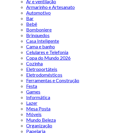
Ar e ventilação
Armarinho e Artesanato
Automotivo
Bar
Bebê
Bomboniere
Brinquedos
Casa Inteligente
Cama e banho
Celulares e Telefonia
Copa do Mundo 2026
Cozinha
Eletroportáteis
Eletrodomésticos
Ferramentas e Construção
Festa
Games
Informática
Lazer
Mesa Posta
Móveis
Mundo Beleza
Organização
Papelaria