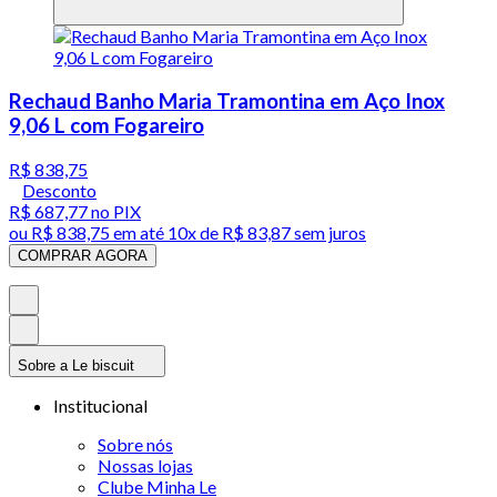
Rechaud Banho Maria Tramontina em Aço Inox
9,06 L com Fogareiro
R$ 838,75
Desconto
R$ 687,77
no PIX
ou
R$ 838,75
em até
10x de R$ 83,87 sem juros
COMPRAR AGORA
Sobre a Le biscuit
Institucional
Sobre nós
Nossas lojas
Clube Minha Le