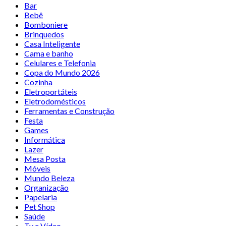
Bar
Bebê
Bomboniere
Brinquedos
Casa Inteligente
Cama e banho
Celulares e Telefonia
Copa do Mundo 2026
Cozinha
Eletroportáteis
Eletrodomésticos
Ferramentas e Construção
Festa
Games
Informática
Lazer
Mesa Posta
Móveis
Mundo Beleza
Organização
Papelaria
Pet Shop
Saúde
Tv e Vídeo