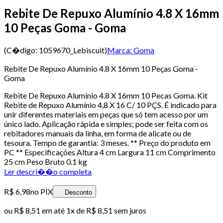
Rebite De Repuxo Alumínio 4.8 X 16mm
10 Peças Goma - Goma
(C�digo:
1059670_Lebiscuit
)
Marca:
Goma
Rebite De Repuxo Alumínio 4.8 X 16mm 10 Peças Goma -
Goma
Rebite De Repuxo Aluminio 4.8 X 16mm 10 Pecas Goma. Kit
Rebite de Repuxo Alumínio 4,8 X 16 C/ 10 PÇS. É indicado para
unir diferentes materiais em peças que só tem acesso por um
único lado. Aplicação rápida e simples; pode ser feita com os
rebitadores manuais da linha, em forma de alicate ou de
tesoura. Tempo de garantia: 3 meses. ** Preço do produto em
PC ** Especificações Altura 4 cm Largura 11 cm Comprimento
25 cm Peso Bruto 0.1 kg
Ler descri��o completa
R$ 6,98
no PIX
Desconto
ou
R$ 8,51
em até 1x de
R$ 8,51
sem juros