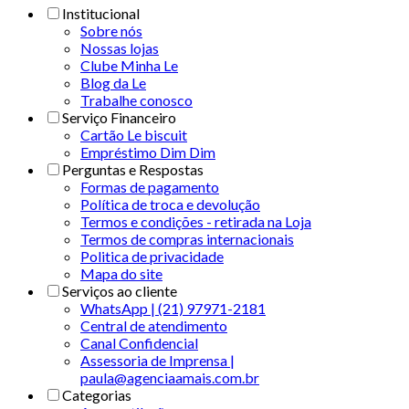
Institucional
Sobre nós
Nossas lojas
Clube Minha Le
Blog da Le
Trabalhe conosco
Serviço Financeiro
Cartão Le biscuit
Empréstimo Dim Dim
Perguntas e Respostas
Formas de pagamento
Política de troca e devolução
Termos e condições - retirada na Loja
Termos de compras internacionais
Politica de privacidade
Mapa do site
Serviços ao cliente
WhatsApp | (21) 97971-2181
Central de atendimento
Canal Confidencial
Assessoria de Imprensa |
paula@agenciaamais.com.br
Categorias