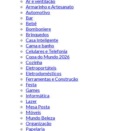
Ar e ventilação
Armarinho e Artesanato
Automotivo
Bar
Bebê
Bomboniere
Brinquedos
Casa Inteligente
Cama e banho
Celulares e Telefonia
Copa do Mundo 2026
Cozinha
Eletroportáteis
Eletrodomésticos
Ferramentas e Construção
Festa
Games
Informática
Lazer
Mesa Posta
Móveis
Mundo Beleza
Organização
Papelaria