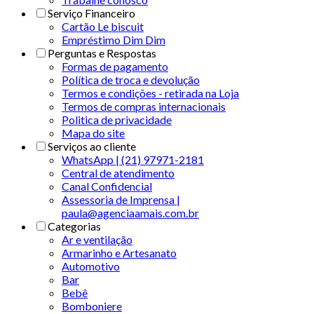
Serviço Financeiro
Cartão Le biscuit
Empréstimo Dim Dim
Perguntas e Respostas
Formas de pagamento
Política de troca e devolução
Termos e condições - retirada na Loja
Termos de compras internacionais
Politica de privacidade
Mapa do site
Serviços ao cliente
WhatsApp | (21) 97971-2181
Central de atendimento
Canal Confidencial
Assessoria de Imprensa |
paula@agenciaamais.com.br
Categorias
Ar e ventilação
Armarinho e Artesanato
Automotivo
Bar
Bebê
Bomboniere