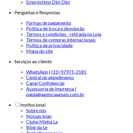
Empréstimo Dim Dim
Perguntas e Respostas
Formas de pagamento
Política de troca e devolução
Termos e condições - retirada na Loja
Termos de compras internacionais
Politica de privacidade
Mapa do site
Serviços ao cliente
WhatsApp | (21) 97971-2181
Central de atendimento
Canal Confidencial
Assessoria de Imprensa |
paula@agenciaamais.com.br
Institucional
Sobre nós
Nossas lojas
Clube Minha Le
Blog da Le
Trabalhe conosco