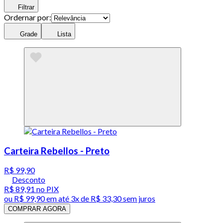
Filtrar
Ordernar por:
Grade
Lista
Carteira Rebellos - Preto
R$ 99,90
Desconto
R$ 89,91
no PIX
ou
R$ 99,90
em até
3x de R$ 33,30 sem juros
COMPRAR AGORA