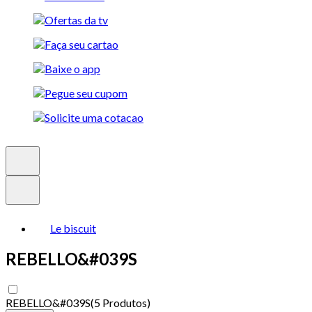
Le biscuit
REBELLO&#039S
REBELLO&#039S
(
5 Produtos
)