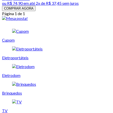
ou
R$ 74,90
em até
2x de R$ 37,45 sem juros
COMPRAR AGORA
Página 1 de 1
Cupom
Eletroportáteis
Eletrodom
Brinquedos
TV