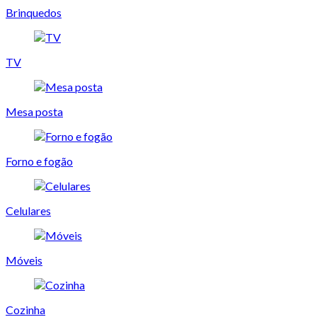
Brinquedos
TV
Mesa posta
Forno e fogão
Celulares
Móveis
Cozinha