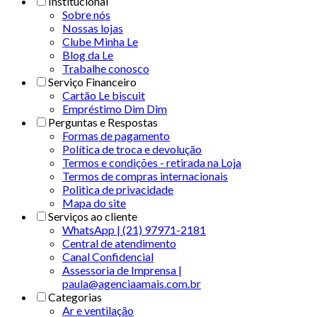
Institucional
Sobre nós
Nossas lojas
Clube Minha Le
Blog da Le
Trabalhe conosco
Serviço Financeiro
Cartão Le biscuit
Empréstimo Dim Dim
Perguntas e Respostas
Formas de pagamento
Política de troca e devolução
Termos e condições - retirada na Loja
Termos de compras internacionais
Politica de privacidade
Mapa do site
Serviços ao cliente
WhatsApp | (21) 97971-2181
Central de atendimento
Canal Confidencial
Assessoria de Imprensa |
paula@agenciaamais.com.br
Categorias
Ar e ventilação