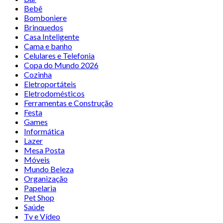
Bebê
Bomboniere
Brinquedos
Casa Inteligente
Cama e banho
Celulares e Telefonia
Copa do Mundo 2026
Cozinha
Eletroportáteis
Eletrodomésticos
Ferramentas e Construção
Festa
Games
Informática
Lazer
Mesa Posta
Móveis
Mundo Beleza
Organização
Papelaria
Pet Shop
Saúde
Tv e Vídeo