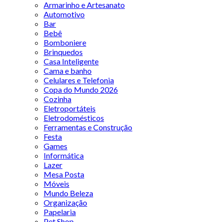
Armarinho e Artesanato
Automotivo
Bar
Bebê
Bomboniere
Brinquedos
Casa Inteligente
Cama e banho
Celulares e Telefonia
Copa do Mundo 2026
Cozinha
Eletroportáteis
Eletrodomésticos
Ferramentas e Construção
Festa
Games
Informática
Lazer
Mesa Posta
Móveis
Mundo Beleza
Organização
Papelaria
Pet Shop