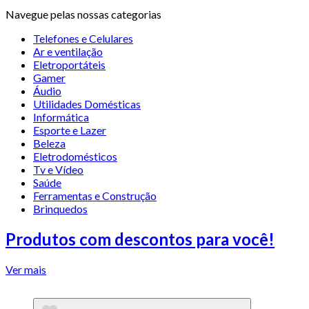
Navegue pelas nossas categorias
Telefones e Celulares
Ar e ventilação
Eletroportáteis
Gamer
Áudio
Utilidades Domésticas
Informática
Esporte e Lazer
Beleza
Eletrodomésticos
Tv e Vídeo
Saúde
Ferramentas e Construção
Brinquedos
Produtos com descontos para você!
Ver mais