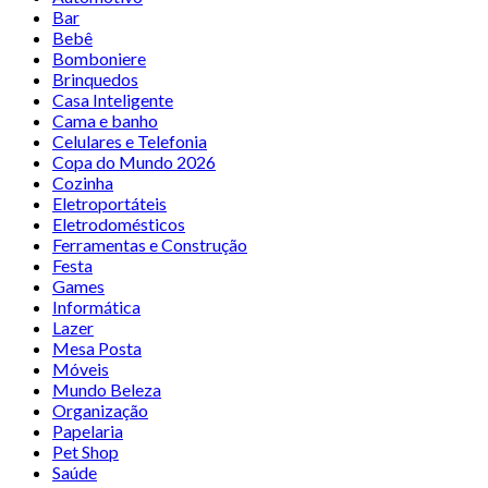
Bar
Bebê
Bomboniere
Brinquedos
Casa Inteligente
Cama e banho
Celulares e Telefonia
Copa do Mundo 2026
Cozinha
Eletroportáteis
Eletrodomésticos
Ferramentas e Construção
Festa
Games
Informática
Lazer
Mesa Posta
Móveis
Mundo Beleza
Organização
Papelaria
Pet Shop
Saúde