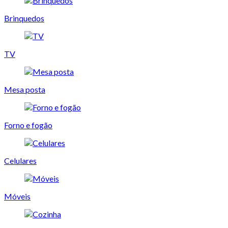
Brinquedos
TV
Mesa posta
Forno e fogão
Celulares
Móveis