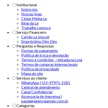
Institucional
Sobre nós
Nossas lojas
Clube Minha Le
Blog da Le
Trabalhe conosco
Serviço Financeiro
Cartão Le biscuit
Empréstimo Dim Dim
Perguntas e Respostas
Formas de pagamento
Política de troca e devolução
Termos e condições - retirada na Loja
Termos de compras internacionais
Politica de privacidade
Mapa do site
Serviços ao cliente
WhatsApp | (21) 97971-2181
Central de atendimento
Canal Confidencial
Assessoria de Imprensa |
paula@agenciaamais.com.br
Categorias