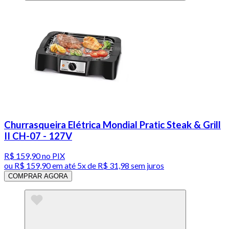
Churrasqueira Elétrica Mondial Pratic Steak & Grill
II CH-07 - 127V
R$ 159,90
no PIX
ou
R$ 159,90
em até
5x de R$ 31,98 sem juros
COMPRAR AGORA