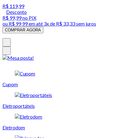
R$ 119,99
Desconto
R$ 99,99
no PIX
ou
R$ 99,99
em até
3x de R$ 33,33 sem juros
COMPRAR AGORA
Cupom
Eletroportáteis
Eletrodom