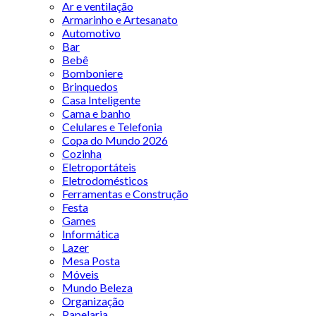
Ar e ventilação
Armarinho e Artesanato
Automotivo
Bar
Bebê
Bomboniere
Brinquedos
Casa Inteligente
Cama e banho
Celulares e Telefonia
Copa do Mundo 2026
Cozinha
Eletroportáteis
Eletrodomésticos
Ferramentas e Construção
Festa
Games
Informática
Lazer
Mesa Posta
Móveis
Mundo Beleza
Organização
Papelaria