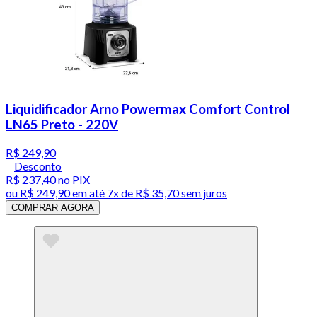
Liquidificador Arno Powermax Comfort Control
LN65 Preto - 220V
R$ 249,90
Desconto
R$ 237,40
no PIX
ou
R$ 249,90
em até
7x de R$ 35,70 sem juros
COMPRAR AGORA