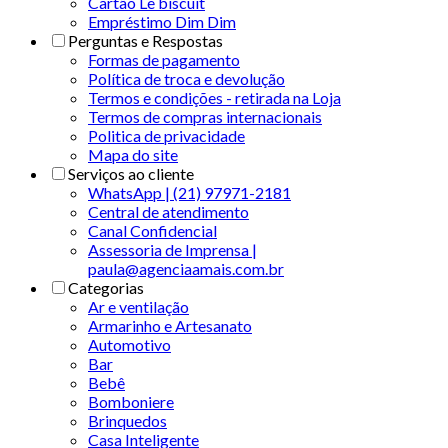
Cartão Le biscuit
Empréstimo Dim Dim
Perguntas e Respostas
Formas de pagamento
Política de troca e devolução
Termos e condições - retirada na Loja
Termos de compras internacionais
Politica de privacidade
Mapa do site
Serviços ao cliente
WhatsApp | (21) 97971-2181
Central de atendimento
Canal Confidencial
Assessoria de Imprensa |
paula@agenciaamais.com.br
Categorias
Ar e ventilação
Armarinho e Artesanato
Automotivo
Bar
Bebê
Bomboniere
Brinquedos
Casa Inteligente