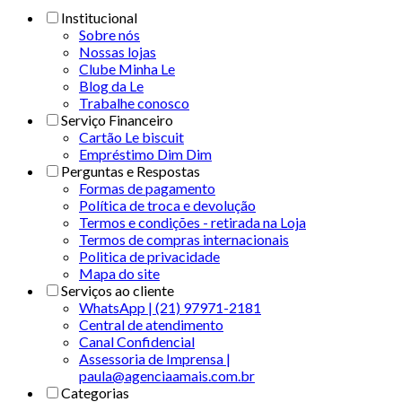
Institucional
Sobre nós
Nossas lojas
Clube Minha Le
Blog da Le
Trabalhe conosco
Serviço Financeiro
Cartão Le biscuit
Empréstimo Dim Dim
Perguntas e Respostas
Formas de pagamento
Política de troca e devolução
Termos e condições - retirada na Loja
Termos de compras internacionais
Politica de privacidade
Mapa do site
Serviços ao cliente
WhatsApp | (21) 97971-2181
Central de atendimento
Canal Confidencial
Assessoria de Imprensa |
paula@agenciaamais.com.br
Categorias