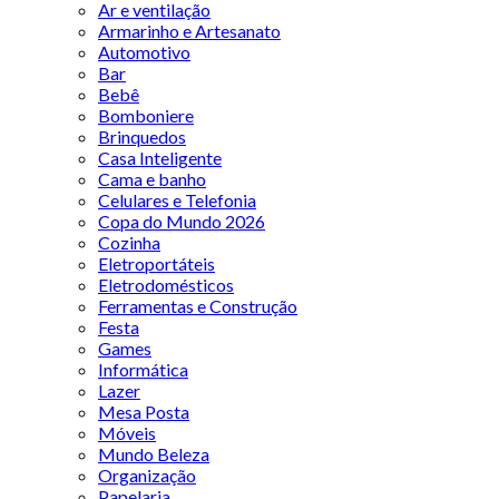
Ar e ventilação
Armarinho e Artesanato
Automotivo
Bar
Bebê
Bomboniere
Brinquedos
Casa Inteligente
Cama e banho
Celulares e Telefonia
Copa do Mundo 2026
Cozinha
Eletroportáteis
Eletrodomésticos
Ferramentas e Construção
Festa
Games
Informática
Lazer
Mesa Posta
Móveis
Mundo Beleza
Organização
Papelaria