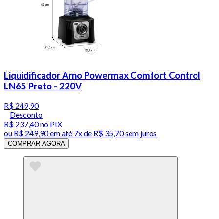
Liquidificador Arno Powermax Comfort Control
LN65 Preto - 220V
R$ 249,90
Desconto
R$ 237,40
no PIX
ou
R$ 249,90
em até
7x de R$ 35,70 sem juros
COMPRAR AGORA