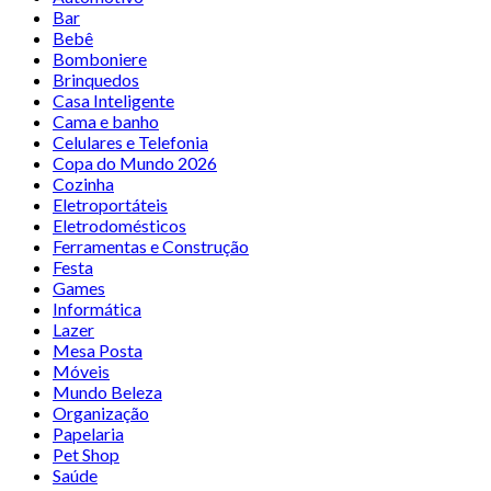
Bar
Bebê
Bomboniere
Brinquedos
Casa Inteligente
Cama e banho
Celulares e Telefonia
Copa do Mundo 2026
Cozinha
Eletroportáteis
Eletrodomésticos
Ferramentas e Construção
Festa
Games
Informática
Lazer
Mesa Posta
Móveis
Mundo Beleza
Organização
Papelaria
Pet Shop
Saúde