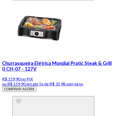
Churrasqueira Elétrica Mondial Pratic Steak & Grill
II CH-07 - 127V
R$ 159,90
no PIX
ou
R$ 159,90
em até
5x de R$ 31,98 sem juros
COMPRAR AGORA