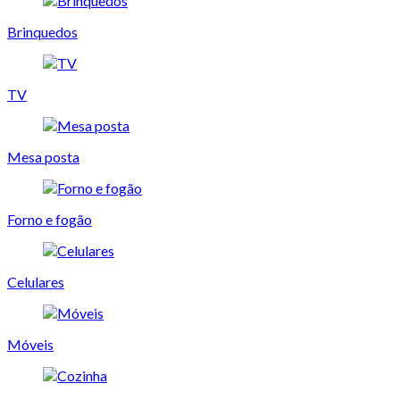
Brinquedos
TV
Mesa posta
Forno e fogão
Celulares
Móveis