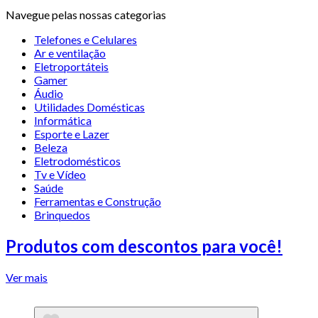
Navegue pelas nossas categorias
Telefones e Celulares
Ar e ventilação
Eletroportáteis
Gamer
Áudio
Utilidades Domésticas
Informática
Esporte e Lazer
Beleza
Eletrodomésticos
Tv e Vídeo
Saúde
Ferramentas e Construção
Brinquedos
Produtos com descontos para você!
Ver mais