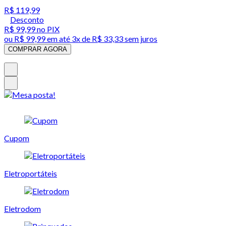
R$ 119,99
Desconto
R$ 99,99
no PIX
ou
R$ 99,99
em até
3x de R$ 33,33 sem juros
COMPRAR AGORA
Cupom
Eletroportáteis
Eletrodom