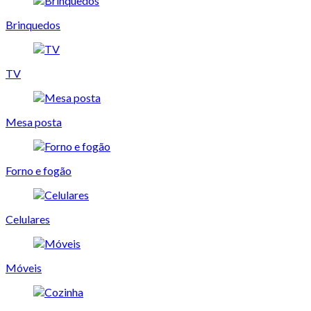
Brinquedos
TV
Mesa posta
Forno e fogão
Celulares
Móveis