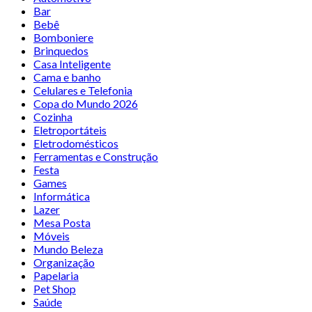
Bar
Bebê
Bomboniere
Brinquedos
Casa Inteligente
Cama e banho
Celulares e Telefonia
Copa do Mundo 2026
Cozinha
Eletroportáteis
Eletrodomésticos
Ferramentas e Construção
Festa
Games
Informática
Lazer
Mesa Posta
Móveis
Mundo Beleza
Organização
Papelaria
Pet Shop
Saúde