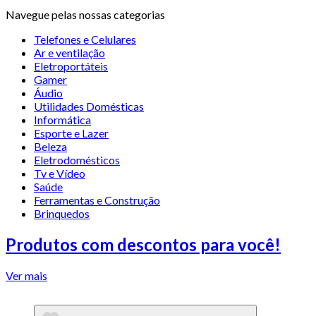
Navegue pelas nossas categorias
Telefones e Celulares
Ar e ventilação
Eletroportáteis
Gamer
Áudio
Utilidades Domésticas
Informática
Esporte e Lazer
Beleza
Eletrodomésticos
Tv e Vídeo
Saúde
Ferramentas e Construção
Brinquedos
Produtos com descontos para você!
Ver mais