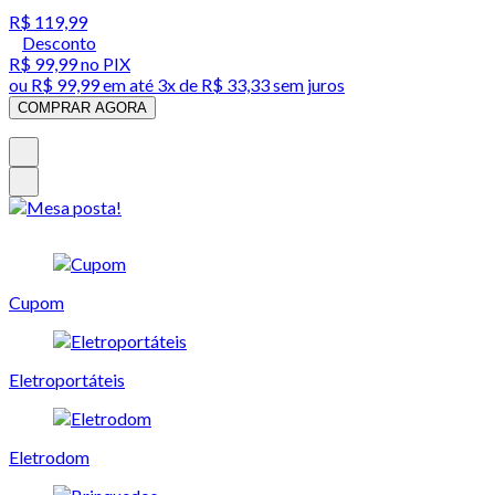
R$ 119,99
Desconto
R$ 99,99
no PIX
ou
R$ 99,99
em até
3x de R$ 33,33 sem juros
COMPRAR AGORA
Cupom
Eletroportáteis
Eletrodom