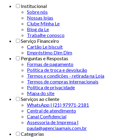
Institucional
Sobre nós
Nossas lojas
Clube Minha Le
Blog da Le
Trabalhe conosco
Serviço Financeiro
Cartão Le biscuit
Empréstimo Dim Dim
Perguntas e Respostas
Formas de pagamento
Política de troca e devolução
Termos e condições - retirada na Loja
Termos de compras internacionais
Politica de privacidade
Mapa do site
Serviços ao cliente
WhatsApp | (21) 97971-2181
Central de atendimento
Canal Confidencial
Assessoria de Imprensa |
paula@agenciaamais.com.br
Categorias