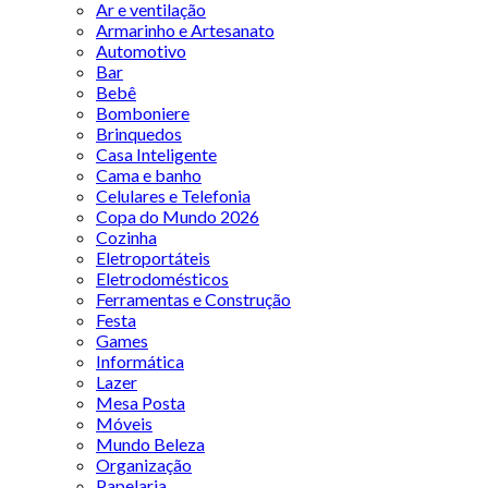
Ar e ventilação
Armarinho e Artesanato
Automotivo
Bar
Bebê
Bomboniere
Brinquedos
Casa Inteligente
Cama e banho
Celulares e Telefonia
Copa do Mundo 2026
Cozinha
Eletroportáteis
Eletrodomésticos
Ferramentas e Construção
Festa
Games
Informática
Lazer
Mesa Posta
Móveis
Mundo Beleza
Organização
Papelaria