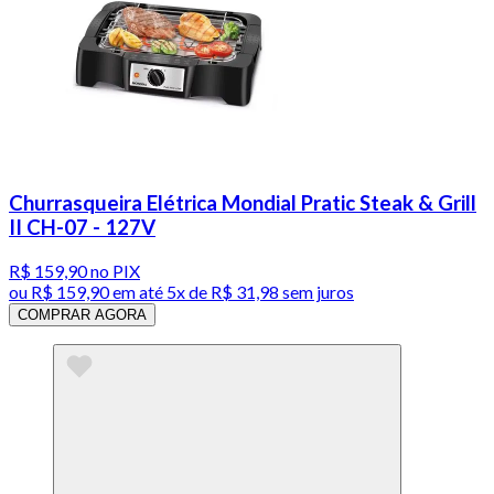
Churrasqueira Elétrica Mondial Pratic Steak & Grill
II CH-07 - 127V
R$ 159,90
no PIX
ou
R$ 159,90
em até
5x de R$ 31,98 sem juros
COMPRAR AGORA