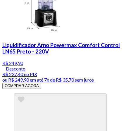
Liquidificador Arno Powermax Comfort Control
LN65 Preto - 220V
R$ 249,90
Desconto
R$ 237,40
no PIX
ou
R$ 249,90
em até
7x de R$ 35,70 sem juros
COMPRAR AGORA