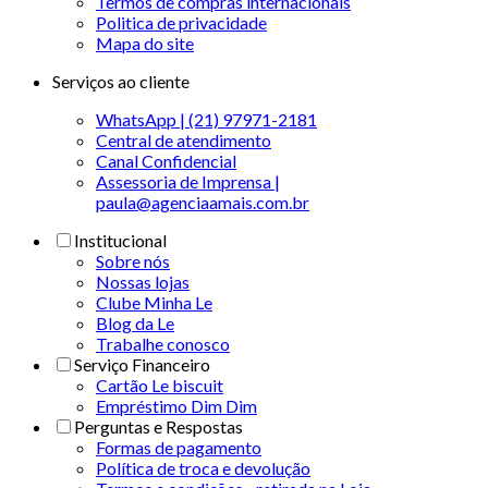
Termos de compras internacionais
Politica de privacidade
Mapa do site
Serviços ao cliente
WhatsApp | (21) 97971-2181
Central de atendimento
Canal Confidencial
Assessoria de Imprensa |
paula@agenciaamais.com.br
Institucional
Sobre nós
Nossas lojas
Clube Minha Le
Blog da Le
Trabalhe conosco
Serviço Financeiro
Cartão Le biscuit
Empréstimo Dim Dim
Perguntas e Respostas
Formas de pagamento
Política de troca e devolução