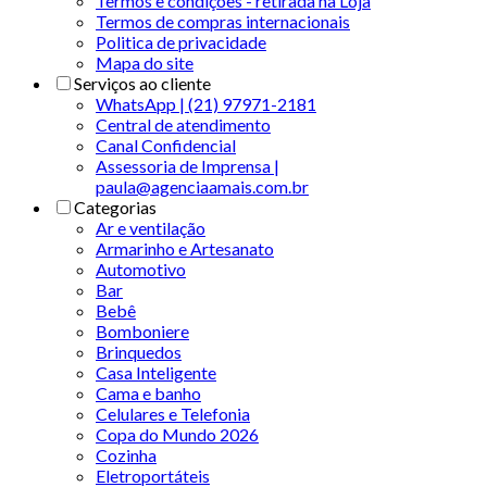
Termos e condições - retirada na Loja
Termos de compras internacionais
Politica de privacidade
Mapa do site
Serviços ao cliente
WhatsApp | (21) 97971-2181
Central de atendimento
Canal Confidencial
Assessoria de Imprensa |
paula@agenciaamais.com.br
Categorias
Ar e ventilação
Armarinho e Artesanato
Automotivo
Bar
Bebê
Bomboniere
Brinquedos
Casa Inteligente
Cama e banho
Celulares e Telefonia
Copa do Mundo 2026
Cozinha
Eletroportáteis