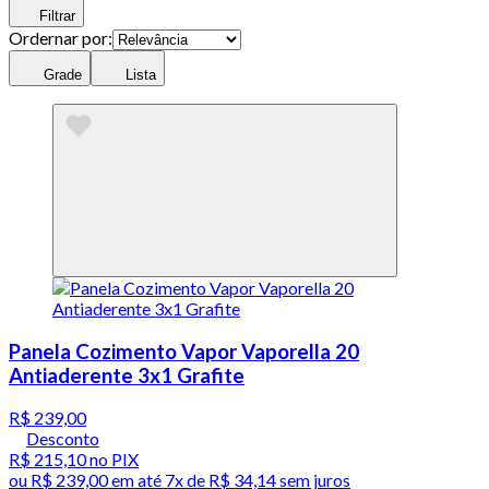
Filtrar
Ordernar por:
Grade
Lista
Panela Cozimento Vapor Vaporella 20
Antiaderente 3x1 Grafite
R$ 239,00
Desconto
R$ 215,10
no PIX
ou
R$ 239,00
em até
7x de R$ 34,14 sem juros