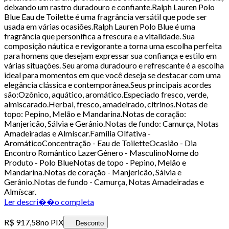
deixando um rastro duradouro e confiante.Ralph Lauren Polo
Blue Eau de Toilette é uma fragrância versátil que pode ser
usada em várias ocasiões.Ralph Lauren Polo Blue é uma
fragrância que personifica a frescura e a vitalidade. Sua
composição náutica e revigorante a torna uma escolha perfeita
para homens que desejam expressar sua confiança e estilo em
várias situações. Seu aroma duradouro e refrescante é a escolha
ideal para momentos em que você deseja se destacar com uma
elegância clássica e contemporânea.Seus principais acordes
são:Ozônico, aquático, aromático.Especiado fresco, verde,
almiscarado.Herbal, fresco, amadeirado, citrinos.Notas de
topo: Pepino, Melão e Mandarina.Notas de coração:
Manjericão, Sálvia e Gerânio.Notas de fundo: Camurça, Notas
Amadeiradas e Almíscar.Família Olfativa -
AromáticoConcentração - Eau de ToiletteOcasião - Dia
Encontro Romântico LazerGênero - MasculinoNome do
Produto - Polo BlueNotas de topo - Pepino, Melão e
Mandarina.Notas de coração - Manjericão, Sálvia e
Gerânio.Notas de fundo - Camurça, Notas Amadeiradas e
Almíscar.
Ler descri��o completa
R$ 917,58
no PIX
Desconto