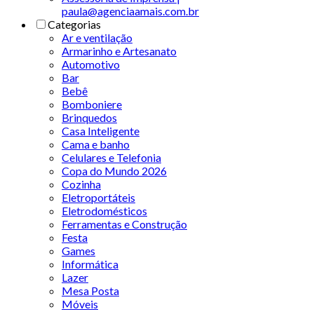
paula@agenciaamais.com.br
Categorias
Ar e ventilação
Armarinho e Artesanato
Automotivo
Bar
Bebê
Bomboniere
Brinquedos
Casa Inteligente
Cama e banho
Celulares e Telefonia
Copa do Mundo 2026
Cozinha
Eletroportáteis
Eletrodomésticos
Ferramentas e Construção
Festa
Games
Informática
Lazer
Mesa Posta
Móveis