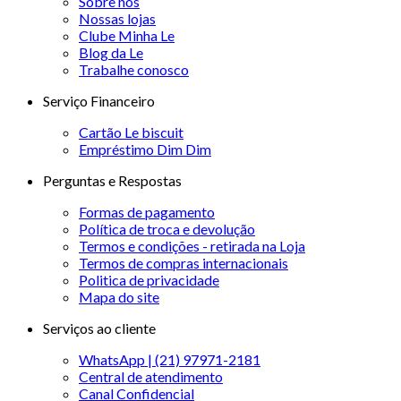
Sobre nós
Nossas lojas
Clube Minha Le
Blog da Le
Trabalhe conosco
Serviço Financeiro
Cartão Le biscuit
Empréstimo Dim Dim
Perguntas e Respostas
Formas de pagamento
Política de troca e devolução
Termos e condições - retirada na Loja
Termos de compras internacionais
Politica de privacidade
Mapa do site
Serviços ao cliente
WhatsApp | (21) 97971-2181
Central de atendimento
Canal Confidencial