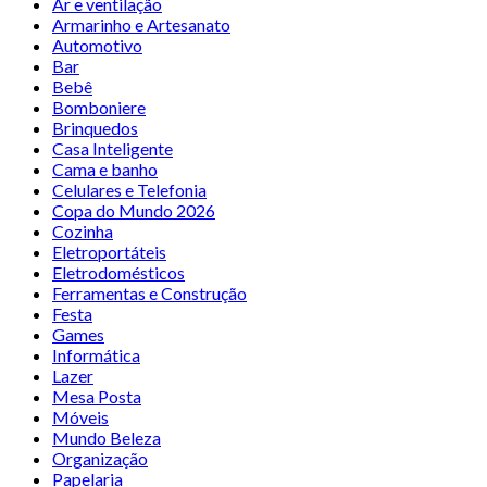
Ar e ventilação
Armarinho e Artesanato
Automotivo
Bar
Bebê
Bomboniere
Brinquedos
Casa Inteligente
Cama e banho
Celulares e Telefonia
Copa do Mundo 2026
Cozinha
Eletroportáteis
Eletrodomésticos
Ferramentas e Construção
Festa
Games
Informática
Lazer
Mesa Posta
Móveis
Mundo Beleza
Organização
Papelaria