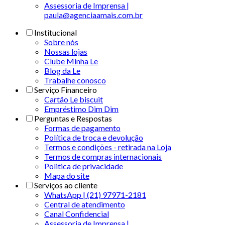
Assessoria de Imprensa |
paula@agenciaamais.com.br
Institucional
Sobre nós
Nossas lojas
Clube Minha Le
Blog da Le
Trabalhe conosco
Serviço Financeiro
Cartão Le biscuit
Empréstimo Dim Dim
Perguntas e Respostas
Formas de pagamento
Política de troca e devolução
Termos e condições - retirada na Loja
Termos de compras internacionais
Politica de privacidade
Mapa do site
Serviços ao cliente
WhatsApp | (21) 97971-2181
Central de atendimento
Canal Confidencial
Assessoria de Imprensa |