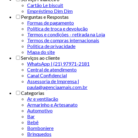
Cartão Le biscuit
Empréstimo Dim Dim
Perguntas e Respostas
Formas de pagamento
Política de troca e devolução
Termos e condições - retirada na Loja
Termos de compras internacionais
Politica de privacidade
Mapa do site
Serviços ao cliente
WhatsApp | (21) 97971-2181
Central de atendimento
Canal Confidencial
Assessoria de Imprensa |
paula@agenciaamais.com.br
Categorias
Ar e ventilação
Armarinho e Artesanato
Automotivo
Bar
Bebê
Bomboniere
Brinquedos