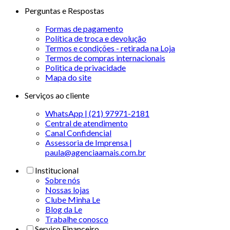
Perguntas e Respostas
Formas de pagamento
Política de troca e devolução
Termos e condições - retirada na Loja
Termos de compras internacionais
Politica de privacidade
Mapa do site
Serviços ao cliente
WhatsApp | (21) 97971-2181
Central de atendimento
Canal Confidencial
Assessoria de Imprensa |
paula@agenciaamais.com.br
Institucional
Sobre nós
Nossas lojas
Clube Minha Le
Blog da Le
Trabalhe conosco
Serviço Financeiro