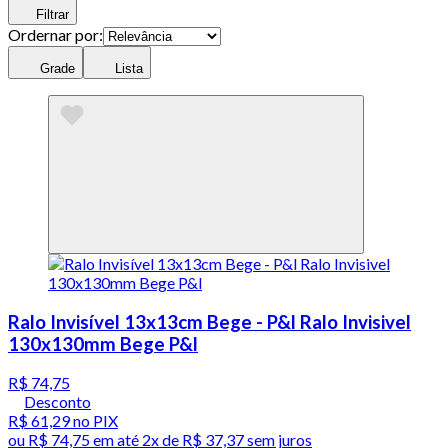
Filtrar
Ordernar por:
Grade
Lista
Ralo Invisível 13x13cm Bege - P&l Ralo Invisivel
130x130mm Bege P&l
R$ 74,75
Desconto
R$ 61,29
no PIX
ou
R$ 74,75
em até
2x de R$ 37,37 sem juros