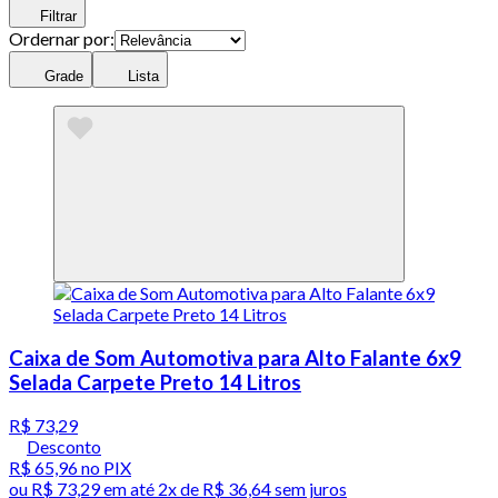
Filtrar
Ordernar por:
Grade
Lista
Caixa de Som Automotiva para Alto Falante 6x9
Selada Carpete Preto 14 Litros
R$ 73,29
Desconto
R$ 65,96
no PIX
ou
R$ 73,29
em até
2x de R$ 36,64 sem juros