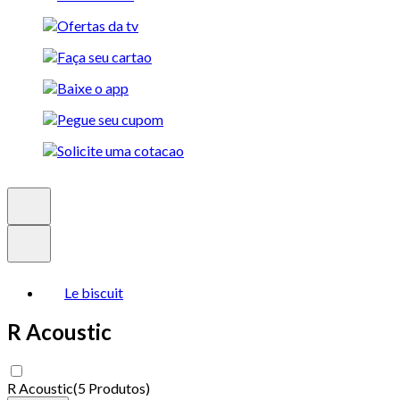
Le biscuit
R Acoustic
R Acoustic
(
5 Produtos
)