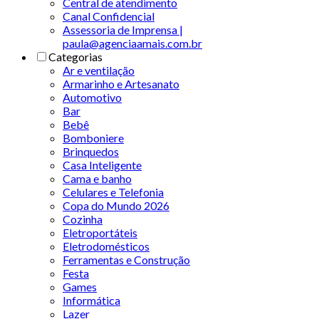
Central de atendimento
Canal Confidencial
Assessoria de Imprensa |
paula@agenciaamais.com.br
Categorias
Ar e ventilação
Armarinho e Artesanato
Automotivo
Bar
Bebê
Bomboniere
Brinquedos
Casa Inteligente
Cama e banho
Celulares e Telefonia
Copa do Mundo 2026
Cozinha
Eletroportáteis
Eletrodomésticos
Ferramentas e Construção
Festa
Games
Informática
Lazer