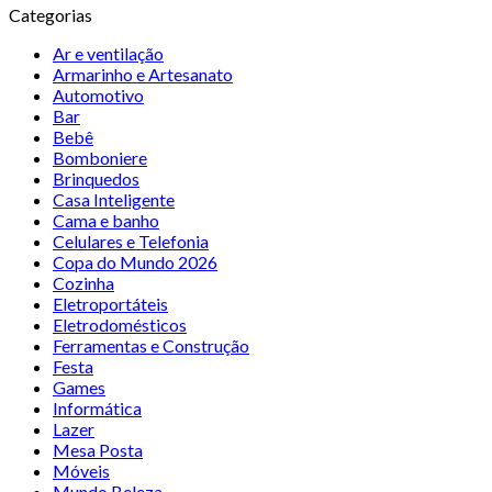
Categorias
Ar e ventilação
Armarinho e Artesanato
Automotivo
Bar
Bebê
Bomboniere
Brinquedos
Casa Inteligente
Cama e banho
Celulares e Telefonia
Copa do Mundo 2026
Cozinha
Eletroportáteis
Eletrodomésticos
Ferramentas e Construção
Festa
Games
Informática
Lazer
Mesa Posta
Móveis
Mundo Beleza