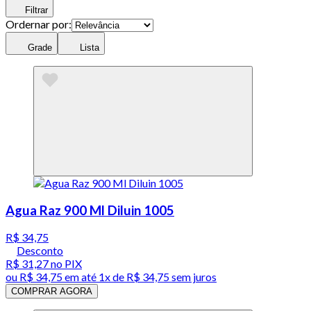
Filtrar
Ordernar por:
Grade
Lista
Agua Raz 900 Ml Diluin 1005
R$ 34,75
Desconto
R$ 31,27
no PIX
ou
R$ 34,75
em até 1x de
R$ 34,75
sem juros
COMPRAR AGORA