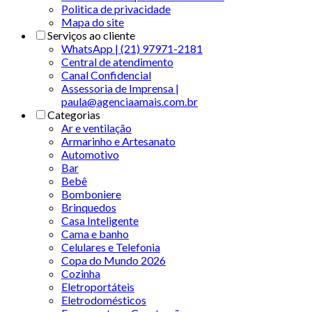
Politica de privacidade
Mapa do site
Serviços ao cliente
WhatsApp | (21) 97971-2181
Central de atendimento
Canal Confidencial
Assessoria de Imprensa |
paula@agenciaamais.com.br
Categorias
Ar e ventilação
Armarinho e Artesanato
Automotivo
Bar
Bebê
Bomboniere
Brinquedos
Casa Inteligente
Cama e banho
Celulares e Telefonia
Copa do Mundo 2026
Cozinha
Eletroportáteis
Eletrodomésticos