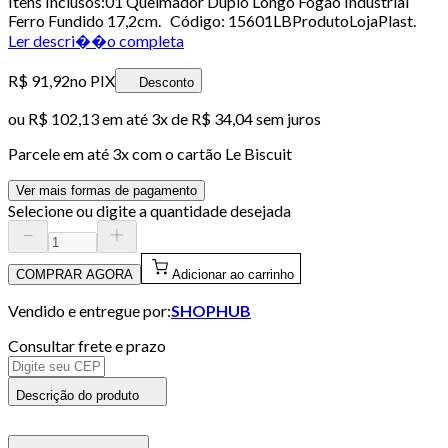
Itens Inclusos:01 Queimador Duplo Longo Fogão Industrial
Ferro Fundido 17,2cm. Código: 15601LBProdutoLojaPlast.
Ler descri��o completa
R$ 91,92
no PIX
Desconto
ou
R$ 102,13
em até
3x de R$ 34,04 sem juros
Parcele em até
3
x com o cartão
Le Biscuit
Ver mais formas de pagamento
Selecione ou digite a quantidade desejada
COMPRAR AGORA
Adicionar ao carrinho
Vendido e entregue por:
SHOPHUB
Consultar frete e prazo
Descrição do produto