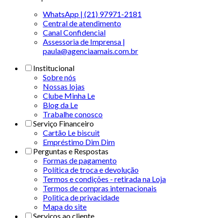
WhatsApp | (21) 97971-2181
Central de atendimento
Canal Confidencial
Assessoria de Imprensa |
paula@agenciaamais.com.br
Institucional
Sobre nós
Nossas lojas
Clube Minha Le
Blog da Le
Trabalhe conosco
Serviço Financeiro
Cartão Le biscuit
Empréstimo Dim Dim
Perguntas e Respostas
Formas de pagamento
Política de troca e devolução
Termos e condições - retirada na Loja
Termos de compras internacionais
Politica de privacidade
Mapa do site
Serviços ao cliente