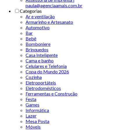
paula@agenciaamais.com.br
Categorias
Ar e ventilação
Armarinho e Artesanato
Automotivo
Bar
Bebê
Bomboniere
Brinquedos
Casa Inteligente
Cama e banho
Celulares e Telefonia
Copa do Mundo 2026
Cozinha
Eletroportáteis
Eletrodomésticos
Ferramentas e Construção
Festa
Games
Informática
Lazer
Mesa Posta
Móveis