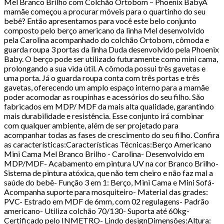
Mel Branco Brilho com Colchão Ortobom – Phoenix BabyA
mamãe começou a procurar móveis para o quartinho do seu
bebê? Então apresentamos para você este belo conjunto
composto pelo berço americano da linha Mel desenvolvido
pela Carolina acompanhado do colchão Ortobom, cômoda e
guarda roupa 3 portas da linha Duda desenvolvido pela Phoenix
Baby. O berço pode ser utilizado futuramente como mini cama,
prolongando a sua vida útil. A cômoda possui três gavetas e
uma porta. Já o guarda roupa conta com três portas e três
gavetas, oferecendo um amplo espaço interno para a mamãe
poder acomodar as roupinhas e acessórios do seu filho. São
fabricados em MDP/ MDF da mais alta qualidade, garantindo
mais durabilidade e resistência. Esse conjunto irá combinar
com qualquer ambiente, além de ser projetado para
acompanhar todas as fases de crescimento do seu filho. Confira
as características:Características Técnicas:Berço Americano
Mini Cama Mel Branco Brilho - Carolina- Desenvolvido em
MDP/MDF- Acabamento em pintura UV na cor Branco Brilho-
Sistema de pintura atóxica, que não tem cheiro e não faz mal a
saúde do bebê- Função 3 em 1: Berço, Mini Cama e Mini Sofá-
Acompanha suporte para mosquiteiro- Material das grades:
PVC- Estrado em MDF de 6mm, com 02 regulagens- Padrão
americano- Utiliza colchão 70/130- Suporta até 60kg-
Certificado pelo INMETRO- Lindo designDimensões:Altura: