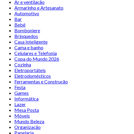
Ar e ventilação
Armarinho e Artesanato
Automotivo
Bar
Bebê
Bomboniere
Brinquedos
Casa Inteligente
Cama e banho
Celulares e Telefonia
Copa do Mundo 2026
Cozinha
Eletroportáteis
Eletrodomésticos
Ferramentas e Construção
Festa
Games
Informática
Lazer
Mesa Posta
Móveis
Mundo Beleza
Organização
Papelaria