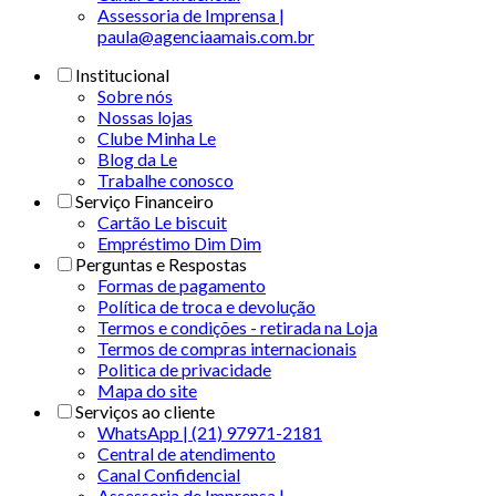
Assessoria de Imprensa |
paula@agenciaamais.com.br
Institucional
Sobre nós
Nossas lojas
Clube Minha Le
Blog da Le
Trabalhe conosco
Serviço Financeiro
Cartão Le biscuit
Empréstimo Dim Dim
Perguntas e Respostas
Formas de pagamento
Política de troca e devolução
Termos e condições - retirada na Loja
Termos de compras internacionais
Politica de privacidade
Mapa do site
Serviços ao cliente
WhatsApp | (21) 97971-2181
Central de atendimento
Canal Confidencial
Assessoria de Imprensa |