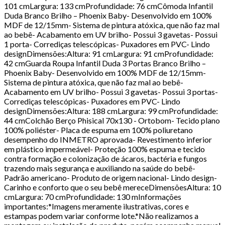
101 cmLargura: 133 cmProfundidade: 76 cmCômoda Infantil
Duda Branco Brilho – Phoenix Baby- Desenvolvido em 100%
MDF de 12/15mm- Sistema de pintura atóxica, que não faz mal
ao bebê- Acabamento em UV brilho- Possui 3 gavetas- Possui
1 porta- Corrediças telescópicas- Puxadores em PVC- Lindo
designDimensões:Altura: 91 cmLargura: 91 cmProfundidade:
42 cmGuarda Roupa Infantil Duda 3 Portas Branco Brilho –
Phoenix Baby- Desenvolvido em 100% MDF de 12/15mm-
Sistema de pintura atóxica, que não faz mal ao bebê-
Acabamento em UV brilho- Possui 3 gavetas- Possui 3 portas-
Corrediças telescópicas- Puxadores em PVC- Lindo
designDimensões:Altura: 188 cmLargura: 99 cmProfundidade:
44 cmColchão Berço Phisical 70x130 - Ortobom- Tecido plano
100% poliéster- Placa de espuma em 100% poliuretano
desempenho do INMETRO aprovada- Revestimento inferior
em plástico impermeável- Proteção 100% espuma e tecido
contra formação e colonização de ácaros, bactéria e fungos
trazendo mais segurança e auxiliando na saúde do bebê-
Padrão americano- Produto de origem nacional- Lindo design-
Carinho e conforto que o seu bebê mereceDimensõesAltura: 10
cmLargura: 70 cmProfundidade: 130 mInformações
importantes:*Imagens meramente ilustrativas, cores e
estampas podem variar conforme lote.*Não realizamos a