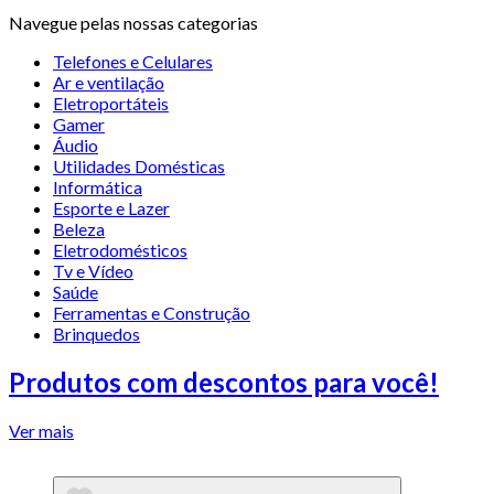
Navegue pelas nossas categorias
Telefones e Celulares
Ar e ventilação
Eletroportáteis
Gamer
Áudio
Utilidades Domésticas
Informática
Esporte e Lazer
Beleza
Eletrodomésticos
Tv e Vídeo
Saúde
Ferramentas e Construção
Brinquedos
Produtos com descontos para você!
Ver mais