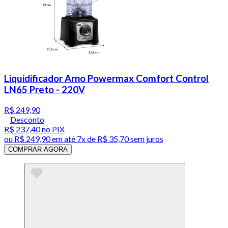
Liquidificador Arno Powermax Comfort Control
LN65 Preto - 220V
R$ 249,90
Desconto
R$ 237,40
no PIX
ou
R$ 249,90
em até
7x de R$ 35,70 sem juros
COMPRAR AGORA