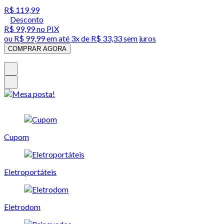
R$ 119,99
Desconto
R$ 99,99
no PIX
ou
R$ 99,99
em até
3x de R$ 33,33 sem juros
COMPRAR AGORA
Cupom
Eletroportáteis
Eletrodom