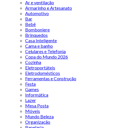
Ar e ventilação
Armarinho e Artesanato
Automotivo
Bar
Bebê
Bomboniere
Brinquedos
Casa Inteligente
Cama e banho
Celulares e Telefonia
Copa do Mundo 2026
Cozinha
Eletroportáteis
Eletrodomésticos
Ferramentas e Construção
Festa
Games
Informática
Lazer
Mesa Posta
Móveis
Mundo Beleza
Organização
Papelaria