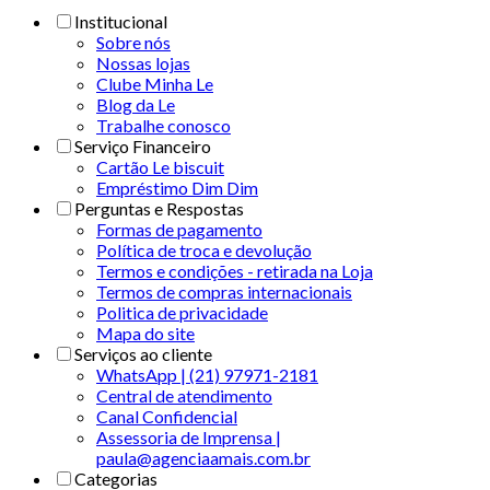
Institucional
Sobre nós
Nossas lojas
Clube Minha Le
Blog da Le
Trabalhe conosco
Serviço Financeiro
Cartão Le biscuit
Empréstimo Dim Dim
Perguntas e Respostas
Formas de pagamento
Política de troca e devolução
Termos e condições - retirada na Loja
Termos de compras internacionais
Politica de privacidade
Mapa do site
Serviços ao cliente
WhatsApp | (21) 97971-2181
Central de atendimento
Canal Confidencial
Assessoria de Imprensa |
paula@agenciaamais.com.br
Categorias