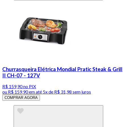
Churrasqueira Elétrica Mondial Pratic Steak & Grill
II CH-07 - 127V
R$ 159,90
no PIX
ou
R$ 159,90
em até
5x de R$ 31,98 sem juros
COMPRAR AGORA