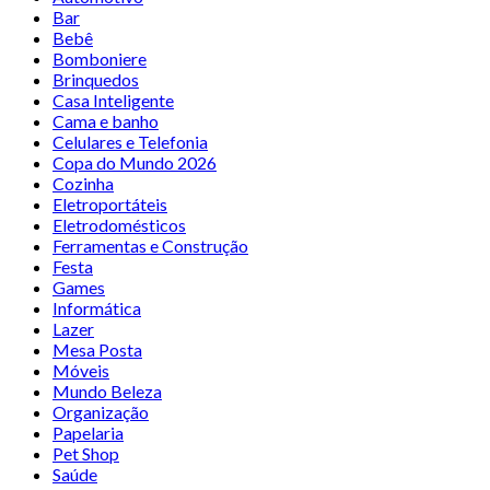
Bar
Bebê
Bomboniere
Brinquedos
Casa Inteligente
Cama e banho
Celulares e Telefonia
Copa do Mundo 2026
Cozinha
Eletroportáteis
Eletrodomésticos
Ferramentas e Construção
Festa
Games
Informática
Lazer
Mesa Posta
Móveis
Mundo Beleza
Organização
Papelaria
Pet Shop
Saúde