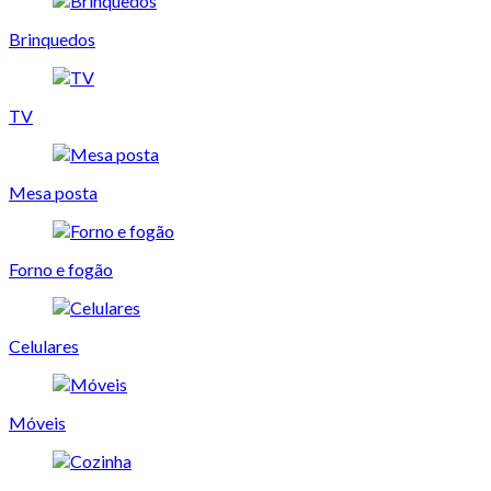
Brinquedos
TV
Mesa posta
Forno e fogão
Celulares
Móveis