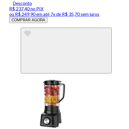
Desconto
R$ 237,40
no PIX
ou
R$ 249,90
em até
7x de R$ 35,70 sem juros
COMPRAR AGORA