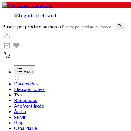
Buscar por produto ou marca
Menu
Dia dos Pais
Eletroportáteis
Tv's
Brinquedos
Ar e Ventilação
Áudio
Servir
Blog
Canal da Le