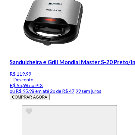
Sanduicheira e Grill Mondial Master S-20 Preto/
R$ 119,99
Desconto
R$ 95,98
no PIX
ou
R$ 95,98
em até
2x de R$ 47,99 sem juros
COMPRAR AGORA