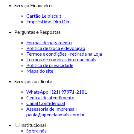
Serviço Financeiro
Cartão Le biscuit
Empréstimo Dim Dim
Perguntas e Respostas
Formas de pagamento
Política de troca e devolução
Termos e condições - retirada na Loja
Termos de compras internacionais
Politica de privacidade
Mapa do site
Serviços ao cliente
WhatsApp | (21) 97971-2181
Central de atendimento
Canal Confidencial
Assessoria de Imprensa |
paula@agenciaamais.com.br
Institucional
Sobre nós