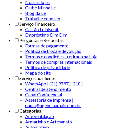
Nossas lojas
Clube Minha Le
Blog da Le
Trabalhe conosco
Serviço Financeiro
Cartão Le biscuit
Empréstimo Dim Dim
Perguntas e Respostas
Formas de pagamento
Política de troca e devolução
Termos e condições - retirada na Loja
Termos de compras internacionais
Politica de privacidade
Mapa do site
Serviços ao cliente
WhatsApp | (21) 97971-2181
Central de atendimento
Canal Confidencial
Assessoria de Imprensa |
paula@agenciaamais.com.br
Categorias
Ar e ventilação
Armarinho e Artesanato
Automotivo