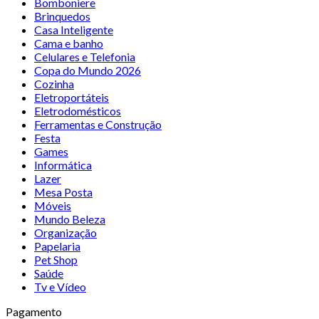
Bomboniere
Brinquedos
Casa Inteligente
Cama e banho
Celulares e Telefonia
Copa do Mundo 2026
Cozinha
Eletroportáteis
Eletrodomésticos
Ferramentas e Construção
Festa
Games
Informática
Lazer
Mesa Posta
Móveis
Mundo Beleza
Organização
Papelaria
Pet Shop
Saúde
Tv e Vídeo
Pagamento