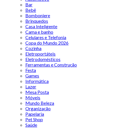
Bar
Bebê
Bomboniere
Brinquedos
Casa Inteligente
Cama e banho
Celulares e Telefonia
Copa do Mundo 2026
Cozinha
Eletroportáteis
Eletrodomésticos
Ferramentas e Construção
Festa
Games
Informática
Lazer
Mesa Posta
Móveis
Mundo Beleza
Organização
Papelaria
Pet Shop
Saúde