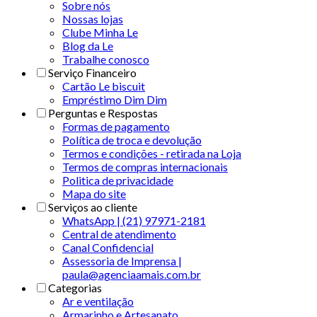
Sobre nós
Nossas lojas
Clube Minha Le
Blog da Le
Trabalhe conosco
Serviço Financeiro
Cartão Le biscuit
Empréstimo Dim Dim
Perguntas e Respostas
Formas de pagamento
Política de troca e devolução
Termos e condições - retirada na Loja
Termos de compras internacionais
Politica de privacidade
Mapa do site
Serviços ao cliente
WhatsApp | (21) 97971-2181
Central de atendimento
Canal Confidencial
Assessoria de Imprensa |
paula@agenciaamais.com.br
Categorias
Ar e ventilação
Armarinho e Artesanato