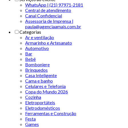
WhatsApp | (21) 97971-2181
Central de atendimento
Canal Confidencial
Assessoria de Imprensa |
paula@agenciaamais.com.br
Categorias
Ar e ventilação
Armarinho e Artesanato
Automotivo
Bar
Bebê
Bomboniere
Brinquedos
Casa Inteligente
Cama e banho
Celulares e Telefonia
Copa do Mundo 2026
Cozinha
Eletroportáteis
Eletrodomésticos
Ferramentas e Construção
Festa
Games