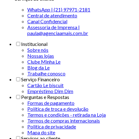
WhatsApp | (21) 97971-2181
Central de atendimento
Canal Confidencial
Assessoria de Imprensa |
paula@agenciaamais.com.br
Institucional
Sobre nós
Nossas lojas
Clube Minha Le
Blog da Le
Trabalhe conosco
Serviço Financeiro
Cartão Le biscuit
Empréstimo Dim Dim
Perguntas e Respostas
Formas de pagamento
Política de troca e devolução
Termos e condições - retirada na Loja
Termos de compras internacionais
Politica de privacidade
Mapa do site
Serviços ao cliente