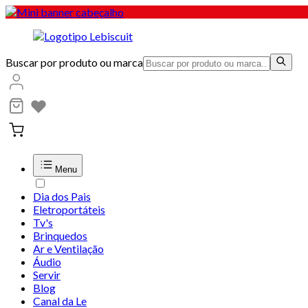
Buscar por produto ou marca
Menu
Dia dos Pais
Eletroportáteis
Tv's
Brinquedos
Ar e Ventilação
Áudio
Servir
Blog
Canal da Le