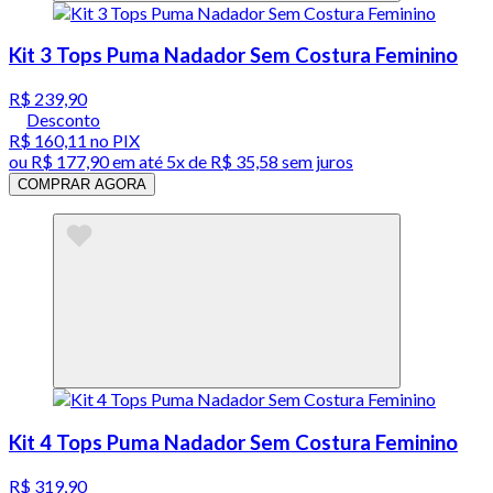
Kit 3 Tops Puma Nadador Sem Costura Feminino
R$ 239,90
Desconto
R$ 160,11
no PIX
ou
R$ 177,90
em até
5x de R$ 35,58 sem juros
COMPRAR AGORA
Kit 4 Tops Puma Nadador Sem Costura Feminino
R$ 319,90