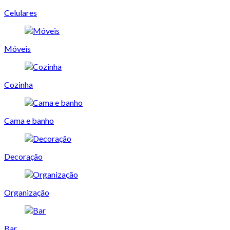
Celulares
Móveis
Cozinha
Cama e banho
Decoração
Organização
Bar