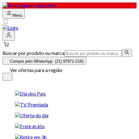
Menu
Buscar por produto ou marca
Compre pelo WhatsApp: (21) 97971-2181
Ver ofertas para a região