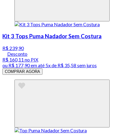
Kit 3 Tops Puma Nadador Sem Costura
R$ 239,90
Desconto
R$ 160,11
no PIX
ou
R$ 177,90
em até
5x de R$ 35,58 sem juros
COMPRAR AGORA