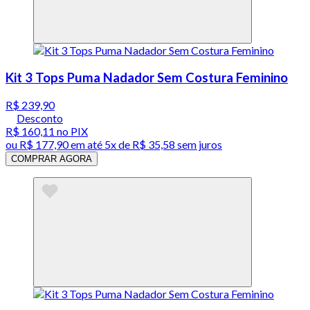
Kit 3 Tops Puma Nadador Sem Costura Feminino
R$ 239,90
Desconto
R$ 160,11
no PIX
ou
R$ 177,90
em até
5x de R$ 35,58 sem juros
COMPRAR AGORA