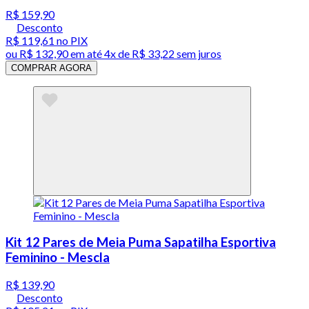
R$ 159,90
Desconto
R$ 119,61
no PIX
ou
R$ 132,90
em até
4x de R$ 33,22 sem juros
COMPRAR AGORA
Kit 12 Pares de Meia Puma Sapatilha Esportiva
Feminino - Mescla
R$ 139,90
Desconto