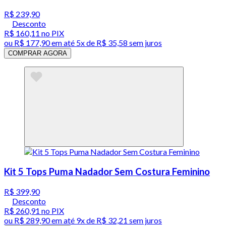
R$ 239,90
Desconto
R$ 160,11
no PIX
ou
R$ 177,90
em até
5x de R$ 35,58 sem juros
COMPRAR AGORA
Kit 5 Tops Puma Nadador Sem Costura Feminino
R$ 399,90
Desconto
R$ 260,91
no PIX
ou
R$ 289,90
em até
9x de R$ 32,21 sem juros