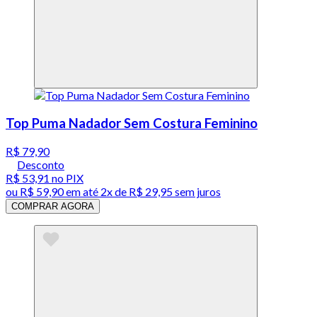
Top Puma Nadador Sem Costura Feminino
R$ 79,90
Desconto
R$ 53,91
no PIX
ou
R$ 59,90
em até
2x de R$ 29,95 sem juros
COMPRAR AGORA