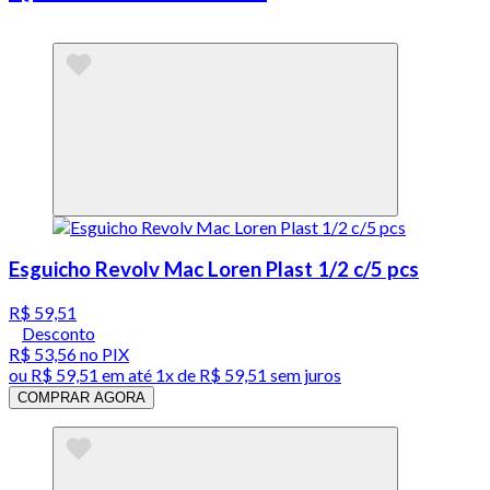
Esguicho Revolv Mac Loren Plast 1/2 c/5 pcs
R$ 59,51
Desconto
R$ 53,56
no PIX
ou
R$ 59,51
em até 1x de
R$ 59,51
sem juros
COMPRAR AGORA