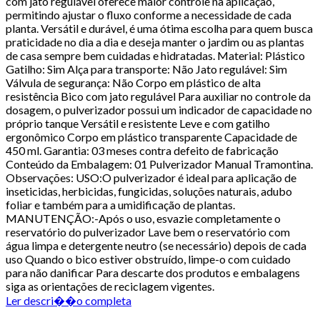
com jato regulável oferece maior controle na aplicação,
permitindo ajustar o fluxo conforme a necessidade de cada
planta. Versátil e durável, é uma ótima escolha para quem busca
praticidade no dia a dia e deseja manter o jardim ou as plantas
de casa sempre bem cuidadas e hidratadas. Material: Plástico
Gatilho: Sim Alça para transporte: Não Jato regulável: Sim
Válvula de segurança: Não Corpo em plástico de alta
resistência Bico com jato regulável Para auxiliar no controle da
dosagem, o pulverizador possui um indicador de capacidade no
próprio tanque Versátil e resistente Leve e com gatilho
ergonômico Corpo em plástico transparente Capacidade de
450 ml. Garantia: 03 meses contra defeito de fabricação
Conteúdo da Embalagem: 01 Pulverizador Manual Tramontina.
Observações: USO:O pulverizador é ideal para aplicação de
inseticidas, herbicidas, fungicidas, soluções naturais, adubo
foliar e também para a umidificação de plantas.
MANUTENÇÃO:-Após o uso, esvazie completamente o
reservatório do pulverizador Lave bem o reservatório com
água limpa e detergente neutro (se necessário) depois de cada
uso Quando o bico estiver obstruído, limpe-o com cuidado
para não danificar Para descarte dos produtos e embalagens
siga as orientações de reciclagem vigentes.
Ler descri��o completa