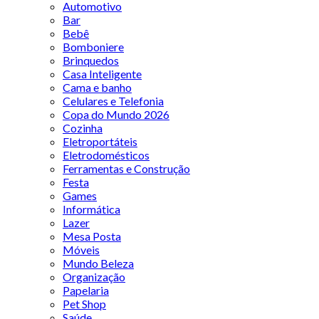
Automotivo
Bar
Bebê
Bomboniere
Brinquedos
Casa Inteligente
Cama e banho
Celulares e Telefonia
Copa do Mundo 2026
Cozinha
Eletroportáteis
Eletrodomésticos
Ferramentas e Construção
Festa
Games
Informática
Lazer
Mesa Posta
Móveis
Mundo Beleza
Organização
Papelaria
Pet Shop
Saúde