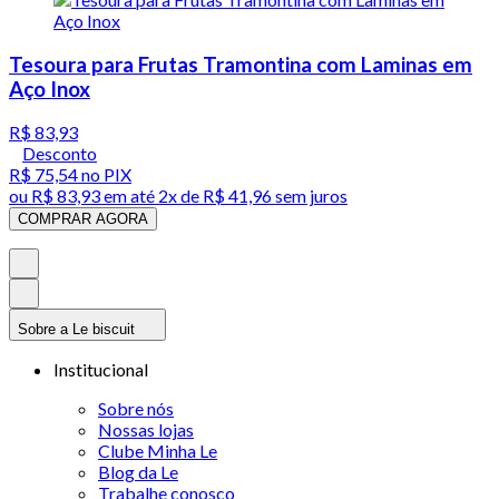
Tesoura para Frutas Tramontina com Laminas em
Aço Inox
R$ 83,93
Desconto
R$ 75,54
no PIX
ou
R$ 83,93
em até
2x de R$ 41,96 sem juros
COMPRAR AGORA
Sobre a Le biscuit
Institucional
Sobre nós
Nossas lojas
Clube Minha Le
Blog da Le
Trabalhe conosco