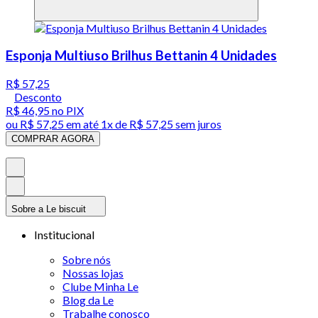
Esponja Multiuso Brilhus Bettanin 4 Unidades
R$ 57,25
Desconto
R$ 46,95
no PIX
ou
R$ 57,25
em até 1x de
R$ 57,25
sem juros
COMPRAR AGORA
Sobre a Le biscuit
Institucional
Sobre nós
Nossas lojas
Clube Minha Le
Blog da Le
Trabalhe conosco