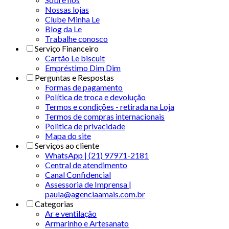
Nossas lojas
Clube Minha Le
Blog da Le
Trabalhe conosco
Serviço Financeiro
Cartão Le biscuit
Empréstimo Dim Dim
Perguntas e Respostas
Formas de pagamento
Política de troca e devolução
Termos e condições - retirada na Loja
Termos de compras internacionais
Politica de privacidade
Mapa do site
Serviços ao cliente
WhatsApp | (21) 97971-2181
Central de atendimento
Canal Confidencial
Assessoria de Imprensa |
paula@agenciaamais.com.br
Categorias
Ar e ventilação
Armarinho e Artesanato