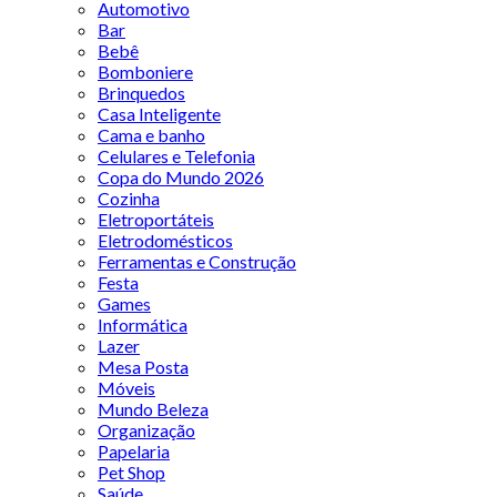
Automotivo
Bar
Bebê
Bomboniere
Brinquedos
Casa Inteligente
Cama e banho
Celulares e Telefonia
Copa do Mundo 2026
Cozinha
Eletroportáteis
Eletrodomésticos
Ferramentas e Construção
Festa
Games
Informática
Lazer
Mesa Posta
Móveis
Mundo Beleza
Organização
Papelaria
Pet Shop
Saúde