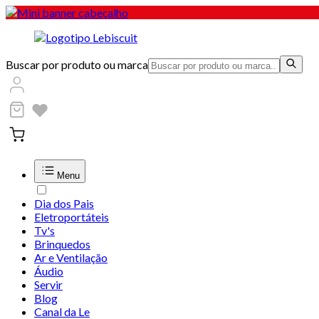
Buscar por produto ou marca
Menu
Dia dos Pais
Eletroportáteis
Tv's
Brinquedos
Ar e Ventilação
Áudio
Servir
Blog
Canal da Le