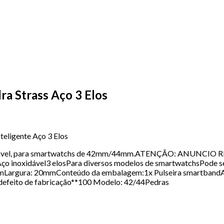
ra Strass Aço 3 Elos
teligente Aço 3 Elos
ruja, ajustavel, para smartwatchs de 42mm/44mm.ATENÇÃO: A
 inoxidável3 elosPara diversos modelos de smartwatchsPode 
0mmLargura: 20mmConteúdo da embalagem:1x Pulseira smar
ito de fabricação**100 Modelo: 42/44Pedras