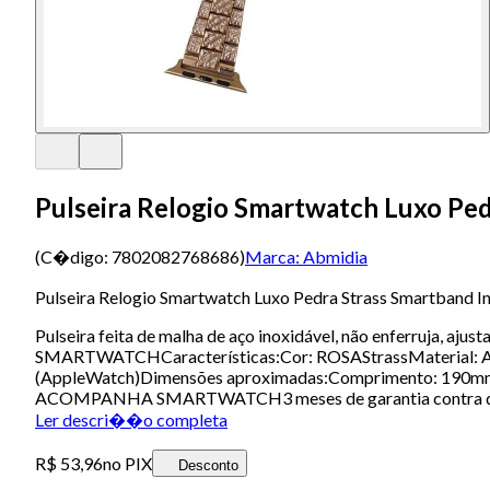
Pulseira Relogio Smartwatch Luxo Ped
(C�digo:
7802082768686
)
Marca:
Abmidia
Pulseira Relogio Smartwatch Luxo Pedra Strass Smartband In
Pulseira feita de malha de aço inoxidável, não enfer
SMARTWATCHCaracterísticas:Cor: ROSAStrassMaterial: Aço
(AppleWatch)Dimensões aproximadas:Comprimento: 19
ACOMPANHA SMARTWATCH3 meses de garantia contra defe
Ler descri��o completa
R$ 53,96
no PIX
Desconto