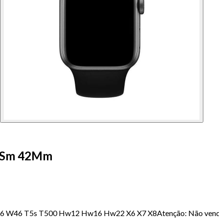
 - Sm 42Mm
, W26 W46 T5s T500 Hw12 Hw16 Hw22 X6 X7 X8Atenção: Não vendemo