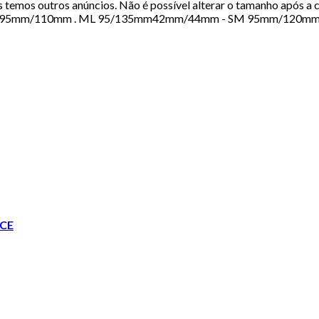
 temos outros anúncios. Não é possível alterar o tamanho após a com
mm/110mm . ML 95/135mm42mm/44mm - SM 95mm/120mm . ML
CE