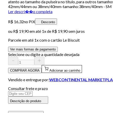
atento ao tamanho da pulseira no título, para outros tamanhos
42mm/44mm ou 38mm/40mm-tamanho:38mm/40mm - SM 95
Ler descri��o completa
R$ 16,32
no PIX
Desconto
ou
R$ 19,90
em até 1x de
R$ 19,90
sem juros
Parcele em até
1
x com o cartão
Le Biscuit
Ver mais formas de pagamento
Selecione ou digite a quantidade desejada
COMPRAR AGORA
Adicionar ao carrinho
Vendido e entregue por:
WEBCONTINENTAL MARKETPLA
Consultar frete e prazo
Descrição do produto