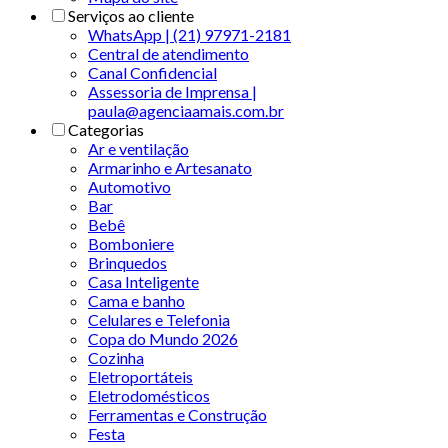
Serviços ao cliente
WhatsApp | (21) 97971-2181
Central de atendimento
Canal Confidencial
Assessoria de Imprensa |
paula@agenciaamais.com.br
Categorias
Ar e ventilação
Armarinho e Artesanato
Automotivo
Bar
Bebê
Bomboniere
Brinquedos
Casa Inteligente
Cama e banho
Celulares e Telefonia
Copa do Mundo 2026
Cozinha
Eletroportáteis
Eletrodomésticos
Ferramentas e Construção
Festa