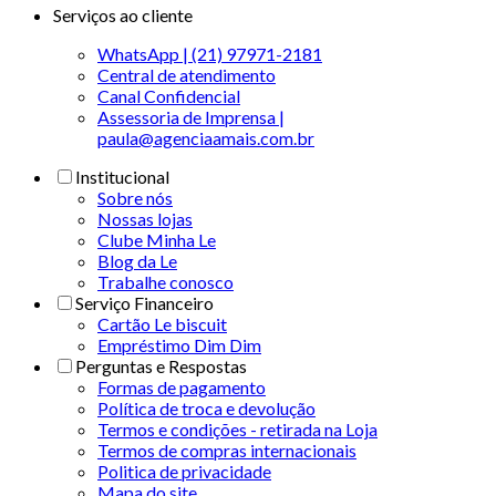
Serviços ao cliente
WhatsApp | (21) 97971-2181
Central de atendimento
Canal Confidencial
Assessoria de Imprensa |
paula@agenciaamais.com.br
Institucional
Sobre nós
Nossas lojas
Clube Minha Le
Blog da Le
Trabalhe conosco
Serviço Financeiro
Cartão Le biscuit
Empréstimo Dim Dim
Perguntas e Respostas
Formas de pagamento
Política de troca e devolução
Termos e condições - retirada na Loja
Termos de compras internacionais
Politica de privacidade
Mapa do site