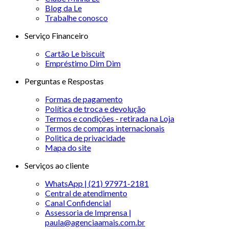
Blog da Le
Trabalhe conosco
Serviço Financeiro
Cartão Le biscuit
Empréstimo Dim Dim
Perguntas e Respostas
Formas de pagamento
Política de troca e devolução
Termos e condições - retirada na Loja
Termos de compras internacionais
Politica de privacidade
Mapa do site
Serviços ao cliente
WhatsApp | (21) 97971-2181
Central de atendimento
Canal Confidencial
Assessoria de Imprensa |
paula@agenciaamais.com.br