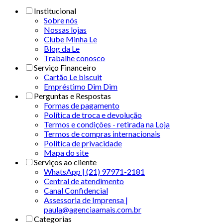
Institucional
Sobre nós
Nossas lojas
Clube Minha Le
Blog da Le
Trabalhe conosco
Serviço Financeiro
Cartão Le biscuit
Empréstimo Dim Dim
Perguntas e Respostas
Formas de pagamento
Política de troca e devolução
Termos e condições - retirada na Loja
Termos de compras internacionais
Politica de privacidade
Mapa do site
Serviços ao cliente
WhatsApp | (21) 97971-2181
Central de atendimento
Canal Confidencial
Assessoria de Imprensa |
paula@agenciaamais.com.br
Categorias