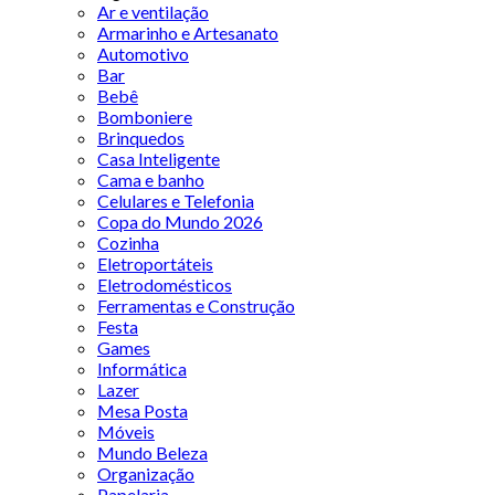
Ar e ventilação
Armarinho e Artesanato
Automotivo
Bar
Bebê
Bomboniere
Brinquedos
Casa Inteligente
Cama e banho
Celulares e Telefonia
Copa do Mundo 2026
Cozinha
Eletroportáteis
Eletrodomésticos
Ferramentas e Construção
Festa
Games
Informática
Lazer
Mesa Posta
Móveis
Mundo Beleza
Organização
Papelaria