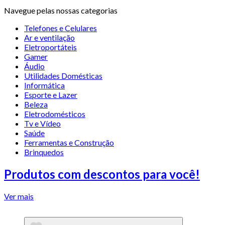
Navegue pelas nossas categorias
Telefones e Celulares
Ar e ventilação
Eletroportáteis
Gamer
Áudio
Utilidades Domésticas
Informática
Esporte e Lazer
Beleza
Eletrodomésticos
Tv e Vídeo
Saúde
Ferramentas e Construção
Brinquedos
Produtos com descontos para você!
Ver mais