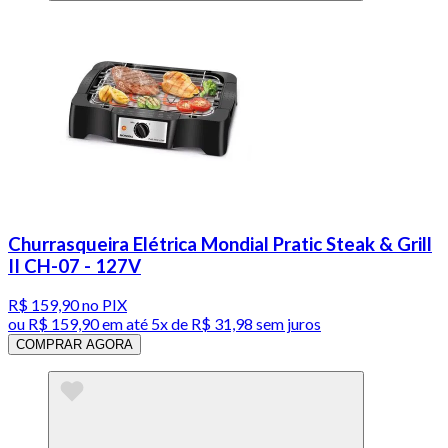
Churrasqueira Elétrica Mondial Pratic Steak & Grill
II CH-07 - 127V
R$ 159,90
no PIX
ou
R$ 159,90
em até
5x de R$ 31,98 sem juros
COMPRAR AGORA