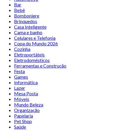
Bar
Bebê
Bomboniere
Brinquedos
Casa Inteligente
Cama e banho
Celulares e Telefonia
Copa do Mundo 2026
Cozinha
Eletroportáteis
Eletrodomésticos
Ferramentas e Construção
Festa
Games
Informática
Lazer
Mesa Posta
Móveis
Mundo Beleza
Organização
Papelaria
Pet Shop
Saúde