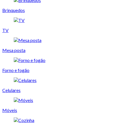
Brinquedos
TV
Mesa posta
Forno e fogão
Celulares
Móveis