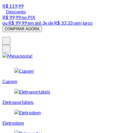
R$ 119,99
Desconto
R$ 99,99
no PIX
ou
R$ 99,99
em até
3x de R$ 33,33 sem juros
COMPRAR AGORA
Cupom
Eletroportáteis
Eletrodom