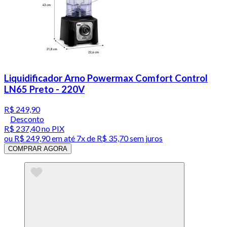
Liquidificador Arno Powermax Comfort Control
LN65 Preto - 220V
R$ 249,90
Desconto
R$ 237,40
no PIX
ou
R$ 249,90
em até
7x de R$ 35,70 sem juros
COMPRAR AGORA