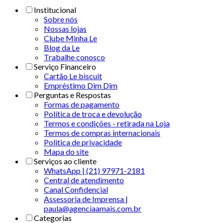
Institucional
Sobre nós
Nossas lojas
Clube Minha Le
Blog da Le
Trabalhe conosco
Serviço Financeiro
Cartão Le biscuit
Empréstimo Dim Dim
Perguntas e Respostas
Formas de pagamento
Política de troca e devolução
Termos e condições - retirada na Loja
Termos de compras internacionais
Politica de privacidade
Mapa do site
Serviços ao cliente
WhatsApp | (21) 97971-2181
Central de atendimento
Canal Confidencial
Assessoria de Imprensa |
paula@agenciaamais.com.br
Categorias