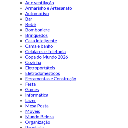
Ar e ventilação
Armarinho e Artesanato
Automotivo
Bar
Bebê
Bomboniere
Brinquedos
Casa Inteligente
Cama e banho
Celulares e Telefonia
Copa do Mundo 2026
Cozinha
Eletroportáteis
Eletrodomésticos
Ferramentas e Construção
Festa
Games
Informática
Lazer
Mesa Posta
Móveis
Mundo Beleza
Organização
Papelaria