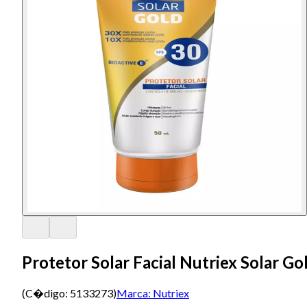
Protetor Solar Facial Nutriex Solar G
(C�digo:
5133273
)
Marca:
Nutriex