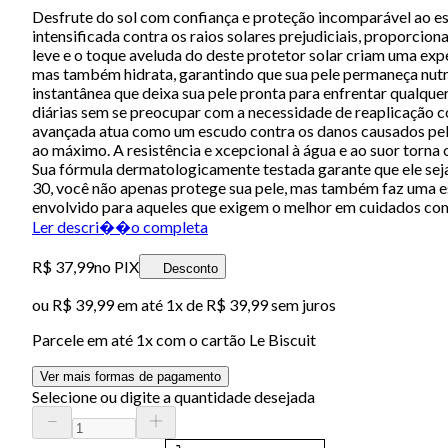
Desfrute do sol com confiança e proteção incomparável ao es
intensificada contra os raios solares prejudiciais, proporci
leve e o toque aveluda do deste protetor solar criam uma ex
mas também hidrata, garantindo que sua pele permaneça nutrid
instantânea que deixa sua pele pronta para enfrentar qualquer
diárias sem se preocupar com a necessidade de reaplicação co
avançada atua como um escudo contra os danos causados pelos
ao máximo. A resistência e xcepcional à água e ao suor torna o
Sua fórmula dermatologicamente testada garante que ele seja
30, você não apenas protege sua pele, mas também faz uma es
envolvido para aqueles que exigem o melhor em cuidados com
Ler descri��o completa
R$ 37,99
no PIX
Desconto
ou
R$ 39,99
em até 1x de
R$ 39,99
sem juros
Parcele em até
1
x com o cartão
Le Biscuit
Ver mais formas de pagamento
Selecione ou digite a quantidade desejada