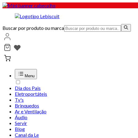
Buscar por produto ou marca
Menu
Dia dos Pais
Eletroportáteis
Tv's
Brinquedos
Ar e Ventilação
Áudio
Servir
Blog
Canal da Le