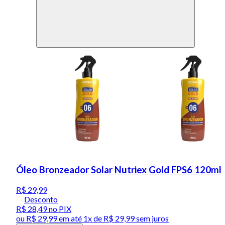
Óleo Bronzeador Solar Nutriex Gold FPS6 120ml
R$ 29,99
Desconto
R$ 28,49
no PIX
ou
R$ 29,99
em até 1x de
R$ 29,99
sem juros