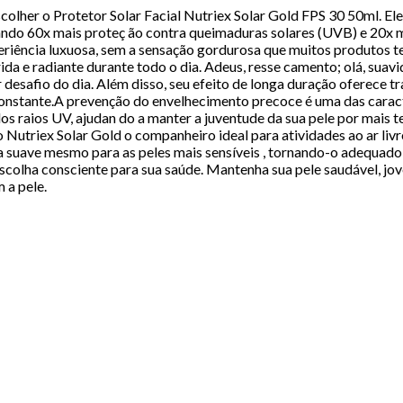
colher o Protetor Solar Facial Nutriex Solar Gold FPS 30 50ml. El
onando 60x mais proteç ão contra queimaduras solares (UVB) e 20x
periência luxuosa, sem a sensação gordurosa que muitos produtos t
a e radiante durante todo o dia. Adeus, resse camento; olá, suavi
 desafio do dia. Além disso, seu efeito de longa duração oferece t
nstante.A prevenção do envelhecimento precoce é uma das caract er
 raios UV, ajudan do a manter a juventude da sua pele por mais t
 Nutriex Solar Gold o companheiro ideal para atividades ao ar livre
 suave mesmo para as peles mais sensíveis , tornando-o adequado 
colha consciente para sua saúde. Mantenha sua pele saudável, jov
 a pele.