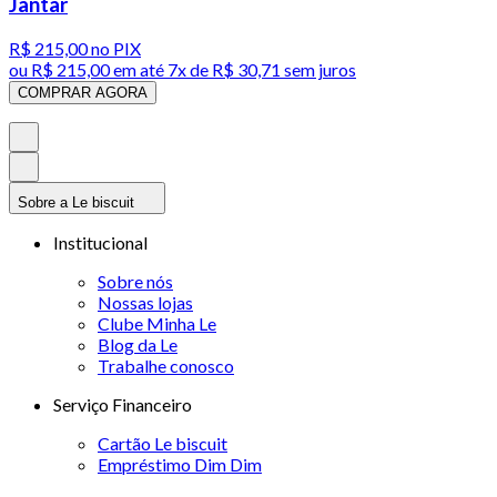
Jantar
R$ 215,00
no PIX
ou
R$ 215,00
em até
7x de R$ 30,71 sem juros
COMPRAR AGORA
Sobre a Le biscuit
Institucional
Sobre nós
Nossas lojas
Clube Minha Le
Blog da Le
Trabalhe conosco
Serviço Financeiro
Cartão Le biscuit
Empréstimo Dim Dim