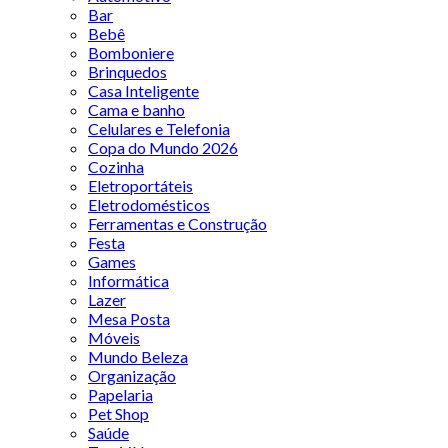
Bar
Bebê
Bomboniere
Brinquedos
Casa Inteligente
Cama e banho
Celulares e Telefonia
Copa do Mundo 2026
Cozinha
Eletroportáteis
Eletrodomésticos
Ferramentas e Construção
Festa
Games
Informática
Lazer
Mesa Posta
Móveis
Mundo Beleza
Organização
Papelaria
Pet Shop
Saúde