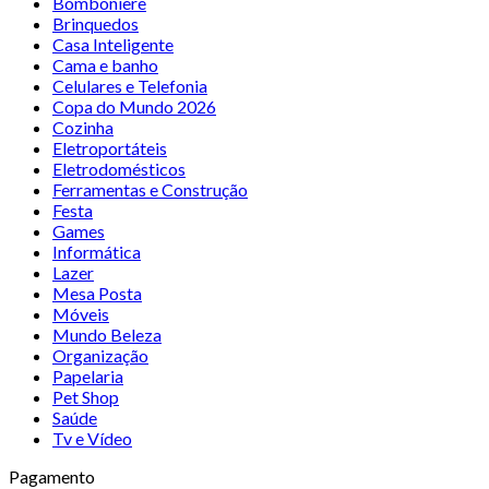
Bomboniere
Brinquedos
Casa Inteligente
Cama e banho
Celulares e Telefonia
Copa do Mundo 2026
Cozinha
Eletroportáteis
Eletrodomésticos
Ferramentas e Construção
Festa
Games
Informática
Lazer
Mesa Posta
Móveis
Mundo Beleza
Organização
Papelaria
Pet Shop
Saúde
Tv e Vídeo
Pagamento