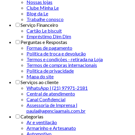
Nossas lojas
Clube Minha Le
Blog da Le
Trabalhe conosco
Serviço Financeiro
Cartão Le biscuit
Empréstimo Dim Dim
Perguntas e Respostas
Formas de pagamento
Política de troca e devolução
Termos e condições - retirada na Loja
Termos de compras internacionais
Politica de privacidade
Mapa do site
Serviços ao cliente
WhatsApp | (21) 97971-2181
Central de atendimento
Canal Confidencial
Assessoria de Imprensa |
paula@agenciaamais.com.br
Categorias
Ar e ventilação
Armarinho e Artesanato
Automotivo