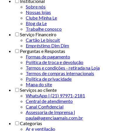
Institucional
Sobre nós
Nossas lojas
Clube Minha Le
Blog da Le
Trabalhe conosco
Serviço Financeiro
Cartão Le biscuit
Empréstimo Dim Dim
Perguntas e Respostas
Formas de pagamento
Política de troca e devolução
Termos e condições - retirada na Loja
Termos de compras internacionais
Politica de privacidade
Mapa do site
Serviços ao cliente
WhatsApp | (21) 97971-2181
Central de atendimento
Canal Confidencial
Assessoria de Imprensa |
paula@agenciaamais.com.br
Categorias
Ar e ventilação