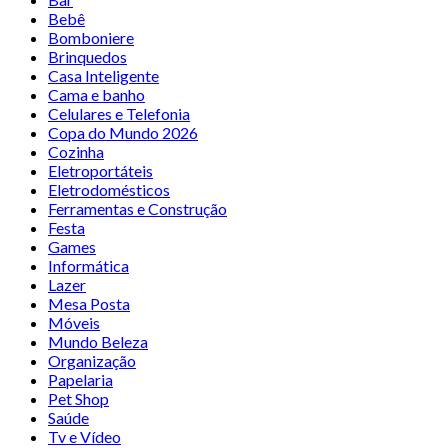
Bebê
Bomboniere
Brinquedos
Casa Inteligente
Cama e banho
Celulares e Telefonia
Copa do Mundo 2026
Cozinha
Eletroportáteis
Eletrodomésticos
Ferramentas e Construção
Festa
Games
Informática
Lazer
Mesa Posta
Móveis
Mundo Beleza
Organização
Papelaria
Pet Shop
Saúde
Tv e Vídeo