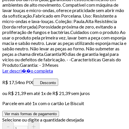
ambientes de alto movimento. Compatível com máquina de
lavar louças e micro-ondas, oferece praticidade sem abrir mão
da sofisticação.Fabricado em Porcelana. Uso: Resistente a
micro-ondas e lava-louças. Coleção: Paula.Alta Resistência
(borda reforçada).Porosidade próxima de zero, evitando a
proliferação de fungos e bactérias.Cuidados com o produto Ao
usar o produto pela primeira vez, lavar bem a peça com esponja
macia e sabão neutro. Lavar as peças utilizando esponja macia e
sabão neutro. Não levar as peças ao forno. Não submeter as
peças a chama direta.Garantia90 dias de garantia legal para
vícios ou defeitos de fabricação. - -Características Gerais do
Produto:Garantia: - 3 Meses
Ler descri��o completa
R$ 17,54
no PIX
Desconto
ou
R$ 21,39
em até 1x de
R$ 21,39
sem juros
Parcele em até
1
x com o cartão
Le Biscuit
Ver mais formas de pagamento
Selecione ou digite a quantidade desejada