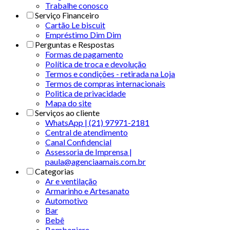
Trabalhe conosco
Serviço Financeiro
Cartão Le biscuit
Empréstimo Dim Dim
Perguntas e Respostas
Formas de pagamento
Política de troca e devolução
Termos e condições - retirada na Loja
Termos de compras internacionais
Politica de privacidade
Mapa do site
Serviços ao cliente
WhatsApp | (21) 97971-2181
Central de atendimento
Canal Confidencial
Assessoria de Imprensa |
paula@agenciaamais.com.br
Categorias
Ar e ventilação
Armarinho e Artesanato
Automotivo
Bar
Bebê
Bomboniere